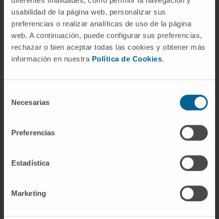
diferentes finalidades, como permitir la navegación y
confunden con frecuencia: una persona dice
usabilidad de la página web, personalizar sus
que "se ahoga" cuando un trozo de alimento le
preferencias o realizar analíticas de uso de la página
obstruye la vía aérea. En sentido médico
web. A continuación, puede configurar sus preferencias,
rechazar o bien aceptar todas las cookies y obtener más
estricto, ese cuadro corresponde al
información en nuestra
Política de Cookies
.
atragantamiento (obstrucción mecánica por
cuerpo extraño sólido), no al ahogamiento
(alteración respiratoria por inmersión en
Selección
líquido).
Necesarias
de
consentimiento
Preguntas frecuentes
Preferencias
¿De dónde viene la palabra
ahogamiento?
Estadística
Del latín
offocāre
, compuesto por
ob-
(contra)
y
fauces
(garganta). El significado original era
Marketing
"apretar contra la garganta" o "sofocar", sin
referencia específica al agua. En castellano