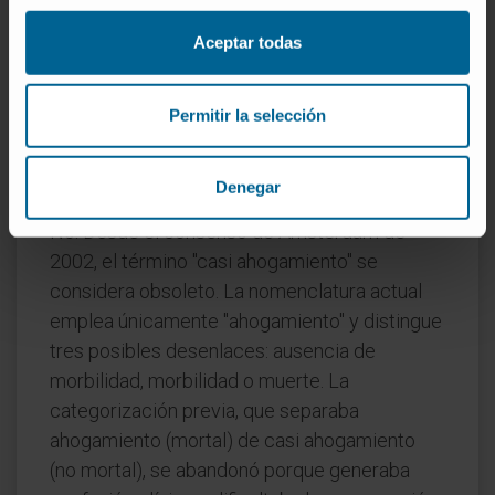
medieval la forma
afogar
conservaba todavía
Aceptar todas
ese sentido general de sofocación, y solo con
el tiempo se fue restringiendo al contexto de
la inmersión en líquido.
Permitir la selección
¿Es lo mismo ahogamiento que casi
ahogamiento?
Denegar
No. Desde el consenso de Ámsterdam de
2002, el término "casi ahogamiento" se
considera obsoleto. La nomenclatura actual
emplea únicamente "ahogamiento" y distingue
tres posibles desenlaces: ausencia de
morbilidad, morbilidad o muerte. La
categorización previa, que separaba
ahogamiento (mortal) de casi ahogamiento
(no mortal), se abandonó porque generaba