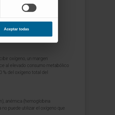
dicos.
noxia, su ausencia total. Sin
Aceptar todas
opia RAE acepta anoxia como
cibir oxígeno, un margen
dece al elevado consumo metabólico
 % del oxígeno total del
món), anémica (hemoglobina
la no puede utilizar el oxígeno que