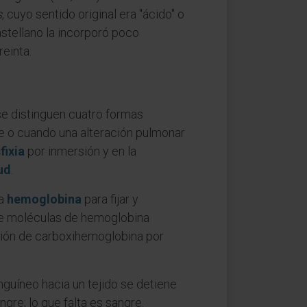
s
, cuyo sentido original era "ácido" o
stellano la incorporó poco
einta.
se distinguen cuatro formas
e o cuando una alteración pulmonar
fixia
por inmersión y en la
ud
.
la
hemoglobina
para fijar y
 de moléculas de hemoglobina
ación de carboxihemoglobina por
nguíneo hacia un tejido se detiene
gre; lo que falta es sangre.