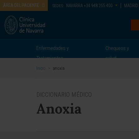
ÁREA DEL PACIENTE
NAVARRA
+34 948 255 400
MADRID
SEDES:
Enfermedades y
Chequeos y
Tratamientos
salud
Inicio
>
anoxia
DICCIONARIO MÉDICO
Anoxia