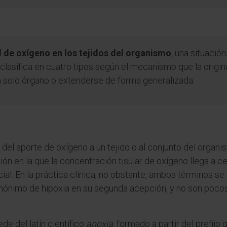
al de oxígeno en los tejidos del organismo
, una situació
e clasifica en cuatro tipos según el mecanismo que la origi
n solo órgano o extenderse de forma generalizada.
 del aporte de oxígeno a un tejido o al conjunto del orga
ón en la que la concentración tisular de oxígeno llega a cer
ial. En la práctica clínica, no obstante, ambos términos se 
ónimo de hipoxia en su segunda acepción, y no son pocos
e del latín científico
anoxia
, formado a partir del prefijo 