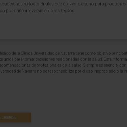
 reacciones mitocondriales que utilizan oxígeno para producir e
ca por daño irreversible en los tejidos.
dico de la Clínica Universidad de Navarra tiene como objetivo principal
te única para tomar decisiones relacionadas con la salud. Esta informa
recomendaciones de profesionales de la salud. Siempre es esencial consu
versidad de Navarra no se responsabiliza por el uso inapropiado o la in
SCRIBIRSE