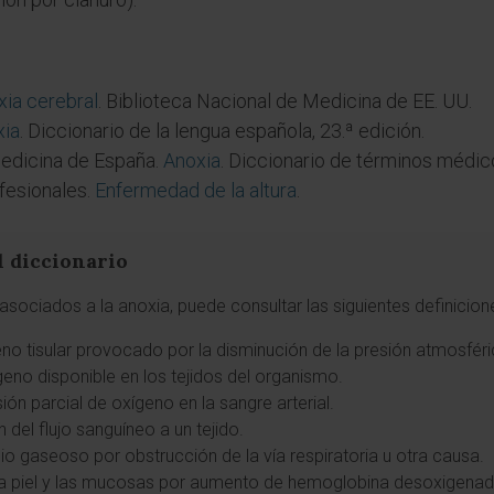
xia cerebral
. Biblioteca Nacional de Medicina de EE. UU.
xia
. Diccionario de la lengua española, 23.ª edición.
edicina de España.
Anoxia
. Diccionario de términos médic
fesionales.
Enfermedad de la altura
.
l diccionario
sociados a la anoxia, puede consultar las siguientes definicion
geno tisular provocado por la disminución de la presión atmosfér
ígeno disponible en los tejidos del organismo.
sión parcial de oxígeno en la sangre arterial.
n del flujo sanguíneo a un tejido.
bio gaseoso por obstrucción de la vía respiratoria u otra causa.
 la piel y las mucosas por aumento de hemoglobina desoxigenad