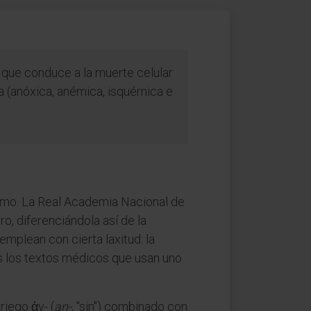
n que conduce a la muerte celular
na (anóxica, anémica, isquémica e
nismo. La Real Academia Nacional de
o, diferenciándola así de la
emplean con cierta laxitud: la
 los textos médicos que usan uno
griego ἀν- (
an-
, "sin") combinado con