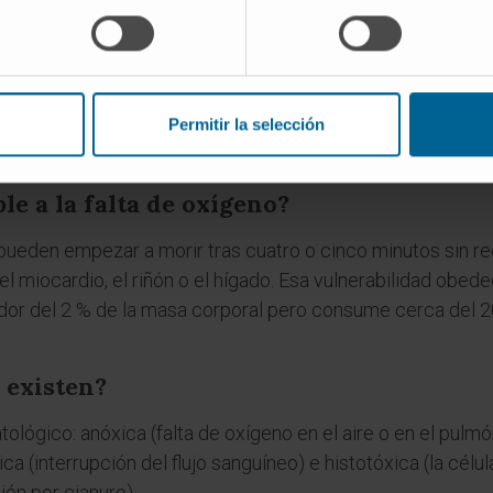
és en 1931 y pasó rápidamente al español y al francés mé
 hipoxia?
mplica una reducción parcial del oxígeno en los tejidos; la a
Permitir la selección
mplean ambos términos de forma intercambiable, y la pr
sus acepciones. Depende del contexto.
le a la falta de oxígeno?
pueden empezar a morir tras cuatro o cinco minutos sin re
 miocardio, el riñón o el hígado. Esa vulnerabilidad obe
dor del 2 % de la masa corporal pero consume cerca del 20
 existen?
tológico: anóxica (falta de oxígeno en el aire o en el pul
ica (interrupción del flujo sanguíneo) e histotóxica (la célu
ión por cianuro).