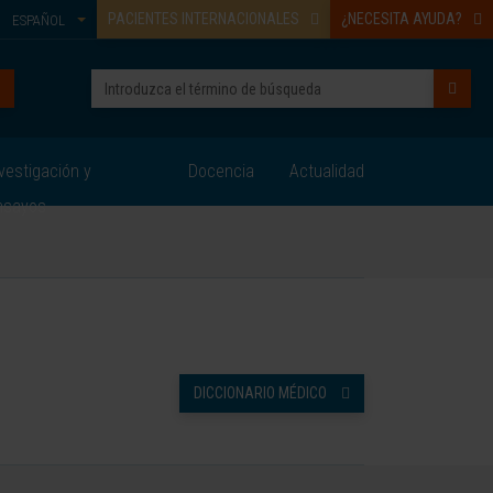
PACIENTES INTERNACIONALES
¿NECESITA AYUDA?
ESPAÑOL
vestigación y
Docencia
Actualidad
nsayos
DICCIONARIO MÉDICO