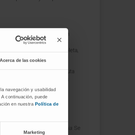
 sentido estricto a una presión
ometría.
Hipoxia
describe la
término para la ausencia completa,
porte.
Acerca de las cookies
producen una eliminación absoluta
 y solo en situaciones extremas
or conflicto.
 la navegación y usabilidad
. A continuación, puede
mación en nuestra
Política de
da con el oxígeno) y el sufijo
-ia
. Se
Marketing