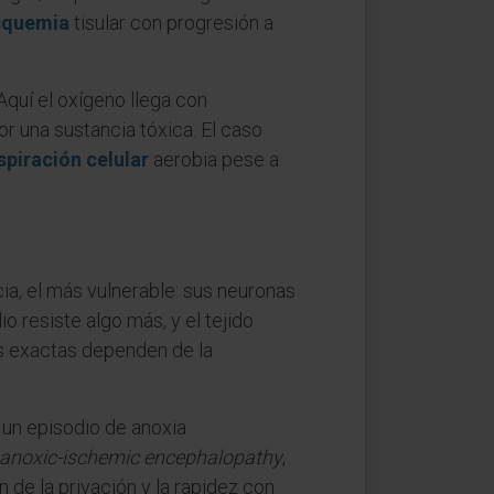
squemia
tisular con progresión a
Aquí el oxígeno llega con
or una sustancia tóxica. El caso
spiración celular
aerobia pese a
cia, el más vulnerable: sus neuronas
o resiste algo más, y el tejido
as exactas dependen de la
 un episodio de anoxia
anoxic-ischemic encephalopathy
,
 de la privación y la rapidez con