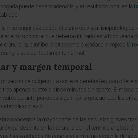
longada puede desencadenarla, y el resultado local es la
i
stablece.
á la más engañosa desde el punto de vista fisiopatológico. 
uinaria mitocondrial que debería utilizarlo está bloqueada p
r cianuro, que inhibe la citocromo c oxidasa e impide la
re
en sangre sea perfectamente normal.
lar y margen temporal
la privación de oxígeno. La corteza cerebral es, con diferen
e tras apenas cuatro o cinco minutos sin aporte. El miocardi
viable durante periodos algo más largos, aunque las cifr
metabólico previo.
ebro concentre la mayor parte de las secuelas graves tras
nóxica, descrita en la literatura con el término anglosajón
eves hasta estados de conciencia mínima, según la duración