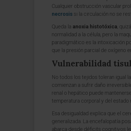
Cualquier obstrucción vascular pro
necrosis
si la circulación no se re
Queda la
anoxia histotóxica
, quiz
normalidad a la célula, pero la maq
paradigmático es la intoxicación po
que la presión parcial de oxígeno 
Vulnerabilidad tisu
No todos los tejidos toleran igual 
comienzan a sufrir daño irreversibl
renal o hepático puede mantenerse 
temperatura corporal y del estado 
Esa desigualdad explica que el cer
generalizada. La encefalopatía posa
abarca desde déficits cognitivos l