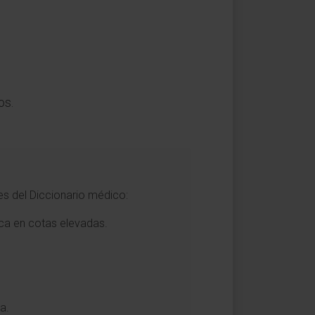
os.
es del Diccionario médico:
ica en cotas elevadas.
a.