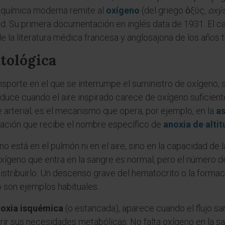
a química moderna remite al
oxígeno
(del griego ὀξύς,
oxý
d. Su primera documentación en inglés data de 1931. El ca
la literatura médica francesa y anglosajona de los años tr
atológica
nsporte en el que se interrumpe el suministro de oxígeno, 
duce cuando el aire inspirado carece de oxígeno suficient
 arterial; es el mecanismo que opera, por ejemplo, en la
as
tuación que recibe el nombre específico de
anoxia de altit
o está en el pulmón ni en el aire, sino en la capacidad de 
 oxígeno que entra en la sangre es normal, pero el número
 distribuirlo. Un descenso grave del hematocrito o la form
 son ejemplos habituales.
oxia isquémica
(o estancada), aparece cuando el flujo sa
rir sus necesidades metabólicas. No falta oxígeno en la san