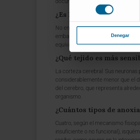
documentó por primera vez en ingl
consentimiento
¿Es lo mismo anoxia que
No en sentido estricto. La hipoxia i
Denegar
embargo, muchos textos clínicos e
equivalente de hipoxia en una de 
¿Qué tejido es más sensib
La corteza cerebral. Sus neuronas 
considerablemente menor que el del
del cerebro, que representa alrede
organismo.
¿Cuántos tipos de anoxia
Cuatro, según el mecanismo fisiopa
insuficiente o no funcional), isquém
recibe, como ocurre en la intoxicac