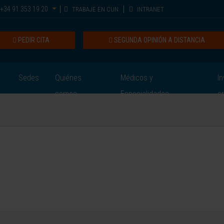
+34 91 353 19 20
TRABAJE EN CUN
INTRANET
PEDIR CITA
SEGUNDA OPINIÓN A DISTANCIA
Sedes
Quiénes
Médicos y
In
somos
Especialidades
e