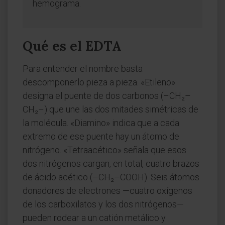
hemograma.
Qué es el EDTA
Para entender el nombre basta
descomponerlo pieza a pieza. «Etileno»
designa el puente de dos carbonos (–CH₂–
CH₂–) que une las dos mitades simétricas de
la molécula. «Diamino» indica que a cada
extremo de ese puente hay un átomo de
nitrógeno. «Tetraacético» señala que esos
dos nitrógenos cargan, en total, cuatro brazos
de ácido acético (–CH₂–COOH). Seis átomos
donadores de electrones —cuatro oxígenos
de los carboxilatos y los dos nitrógenos—
pueden rodear a un catión metálico y