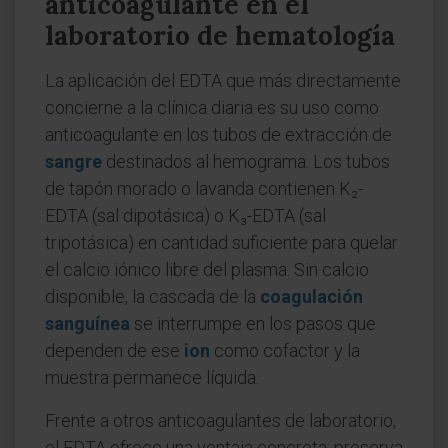
anticoagulante en el
laboratorio de hematología
La aplicación del EDTA que más directamente
concierne a la clínica diaria es su uso como
anticoagulante en los tubos de extracción de
sangre
destinados al hemograma. Los tubos
de tapón morado o lavanda contienen K₂-
EDTA (sal dipotásica) o K₃-EDTA (sal
tripotásica) en cantidad suficiente para quelar
el calcio iónico libre del plasma. Sin calcio
disponible, la cascada de la
coagulación
sanguínea
se interrumpe en los pasos que
dependen de ese
ion
como cofactor y la
muestra permanece líquida.
Frente a otros anticoagulantes de laboratorio,
el EDTA ofrece una ventaja concreta: preserva