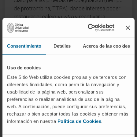
claro para las pruebas de coagulación (tiempo
de protrombina, TTPA), donde interesa poder
restaurar el calcio
in vitro
y reactivar la
cascada. No es intercambiable con el EDTA
para el hemograma porque diluye la muestra
en proporción fija (1:9).
Consentimiento
Detalles
Acerca de las cookies
Preguntas frecuentes
¿De dónde viene el nombre «ácido
Uso de cookies
etilendiaminotetraacético»?
Este Sitio Web utiliza cookies propias y de terceros con
diferentes finalidades, como permitir la navegación y
De la descripción literal de su estructura: un
usabilidad de la página web, personalizar sus
puente de etileno (dos carbonos), dos grupos
preferencias o realizar analíticas de uso de la página
amino (diamino) y cuatro cadenas de ácido
web. A continuación, puede configurar sus preferencias,
acético (tetraacético). El acrónimo EDTA
rechazar o bien aceptar todas las cookies y obtener más
proviene de la forma inglesa,
información en nuestra
Política de Cookies
.
ethylenediaminetetraacetic acid
. En