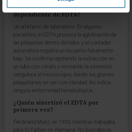
¿Qué es la seudotrombocitopenia
dependiente de EDTA?
Un artefacto de laboratorio. En algunos
pacientes, el EDTA provoca la aglutinación de
las plaquetas dentro del tubo, y el contador
automático registra un recuento falsamente
bajo. Se confirma repitiendo la extracción en
un tubo con citrato o revisando la extensión
sanguínea al microscopio, donde los grumos
plaquetarios se ven con claridad. No indica
ninguna enfermedad hematológica.
¿Quién sintetizó el EDTA por
primera vez?
Ferdinand Münz, en 1935, mientras trabajaba
para IG Farben en Alemania. No buscaba un