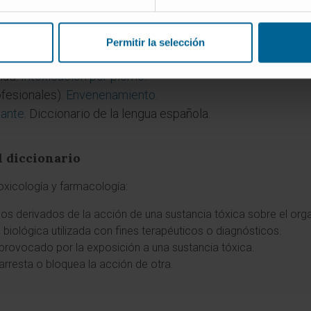
Permitir la selección
xicación con plomo
.
lud.
Intoxicación por plomo
.
fesionales).
Envenenamiento
.
lante
. Diccionario de la lengua española.
l diccionario
oxicología y farmacología:
rnos derivados de la acción de una sustancia tóxica sobre el or
d biológica utilizada con fines terapéuticos o diagnósticos.
 provocado por la exposición a una sustancia tóxica.
arresta o bloquea la acción de otra.