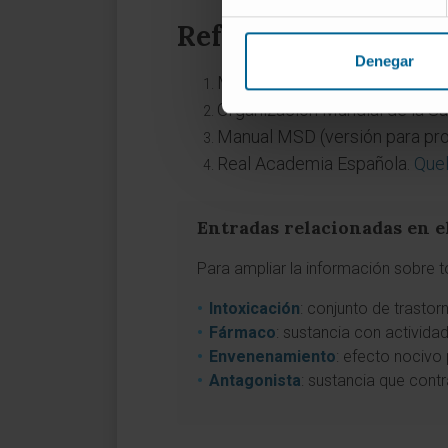
Referencias
Denegar
MedlinePlus en español.
Into
Organización Mundial de la Sa
Manual MSD (versión para pro
Real Academia Española.
Que
Entradas relacionadas en e
Para ampliar la información sobre t
Intoxicación
: conjunto de trasto
Fármaco
: sustancia con activida
Envenenamiento
: efecto nocivo
Antagonista
: sustancia que contr