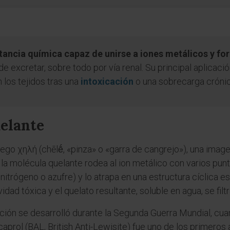
tancia química capaz de unirse a iones metálicos y fo
e excretar, sobre todo por vía renal. Su principal aplicaci
los tejidos tras una
intoxicación
o una sobrecarga crónic
uelante
iego χηλή (chēlḗ, «pinza» o «garra de cangrejo»), una ima
la molécula quelante rodea al ion metálico con varios pu
itrógeno o azufre) y lo atrapa en una estructura cíclica e
dad tóxica y el quelato resultante, soluble en agua, se filtra
ción se desarrolló durante la Segunda Guerra Mundial, cu
caprol (BAL, British Anti-Lewisite) fue uno de los primero