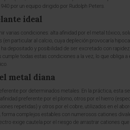
 1940 por un equipo dirigido por Rudolph Peters.
lante ideal
ir varias condiciones: alta afinidad por el metal tóxico, sol
s (en particular al calcio, cuya depleción provocaría hipoc
ha depositado y posibilidad de ser excretado con rapidez
cumple todas estas condiciones a la vez, lo que obliga a e
ico.
 el metal diana
eferente por determinados metales. En la práctica, esta sel
afinidad preferente por el plomo, otros por el hierro (esp
iones repetidas) y otros por el cobre, utilizados en el ab
, forma complejos estables con numerosos cationes divalen
tro exige cautela por el riesgo de arrastrar cationes que