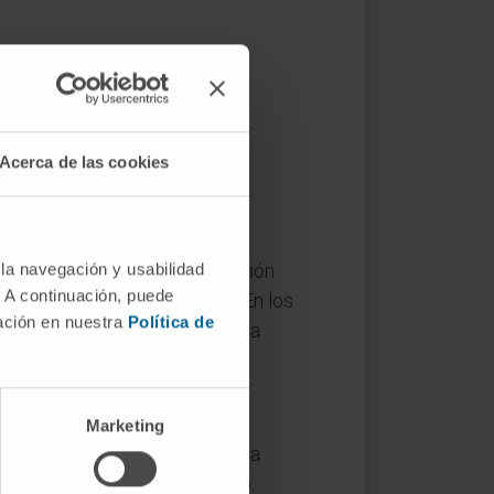
amentos de la química de
late en 1920 para describir
Acerca de las cookies
ujeta.
pesados, pero la desintoxicación
 la navegación y usabilidad
. A continuación, puede
reposición de electrolitos). En los
mación en nuestra
Política de
s, sin respaldo en la evidencia
Marketing
ción documentada ni sobrecarga
necesarios para el organismo.