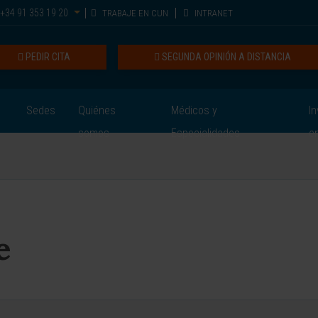
+34 91 353 19 20
TRABAJE EN CUN
INTRANET
PEDIR CITA
SEGUNDA OPINIÓN A DISTANCIA
Sedes
Quiénes
Médicos y
In
somos
Especialidades
e
e