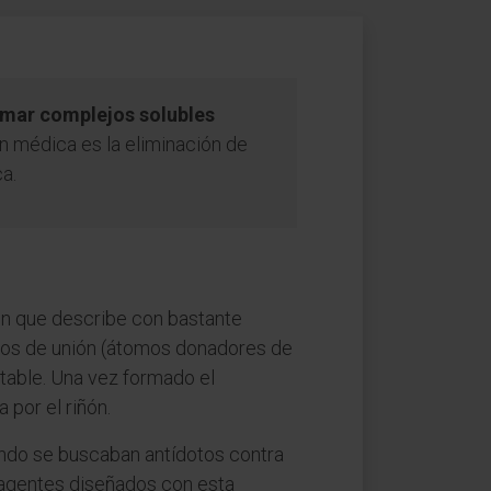
rmar complejos solubles
ón médica es la eliminación de
a.
gen que describe con bastante
ntos de unión (átomos donadores de
stable. Una vez formado el
 por el riñón.
ando se buscaban antídotos contra
s agentes diseñados con esta