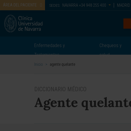
ÁREA DEL PACIENTE
NAVARRA
+34 948 255 400
MADRID
SEDES:
Enfermedades y
Chequeos y
Tratamientos
salud
Inicio
>
agente quelante
DICCIONARIO MÉDICO
Agente quelant