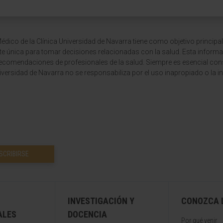
dico de la Clínica Universidad de Navarra tiene como objetivo principal
te única para tomar decisiones relacionadas con la salud. Esta informa
recomendaciones de profesionales de la salud. Siempre es esencial consu
versidad de Navarra no se responsabiliza por el uso inapropiado o la in
SCRIBIRSE
INVESTIGACIÓN Y
CONOZCA L
ALES
DOCENCIA
Por qué venir