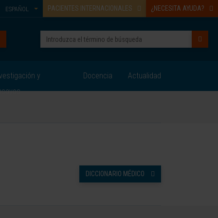
PACIENTES INTERNACIONALES
¿NECESITA AYUDA?
ESPAÑOL
vestigación y
Docencia
Actualidad
nsayos
DICCIONARIO MÉDICO