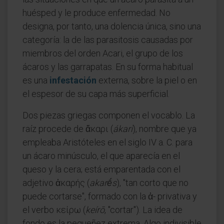
huésped y le produce enfermedad. No
designa, por tanto, una dolencia única, sino una
categoría: la de las parasitosis causadas por
miembros del orden Acari, el grupo de los
ácaros y las garrapatas. En su forma habitual
es una
infestación
externa, sobre la piel o en
el espesor de su capa más superficial.
Dos piezas griegas componen el vocablo. La
raíz procede de ἄκαρι (
ákari
), nombre que ya
empleaba Aristóteles en el siglo IV a. C. para
un ácaro minúsculo, el que aparecía en el
queso y la cera; está emparentada con el
adjetivo ἀκαρής (
akarḗs
), "tan corto que no
puede cortarse", formado con la ἀ- privativa y
el verbo κείρω (
keírō
, "cortar"). La idea de
fondo es la pequeñez extrema. Algo indivisible