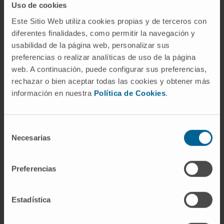
cutánea más que un sinónimo. Y la
acarofobia
Uso de cookies
pertenece a otro plano por completo: es el
Este Sitio Web utiliza cookies propias y de terceros con
miedo desproporcionado a los ácaros, un
diferentes finalidades, como permitir la navegación y
fenómeno de la esfera psicológica que no
usabilidad de la página web, personalizar sus
implica infestación alguna. En cuanto a
preferencias o realizar analíticas de uso de la página
web. A continuación, puede configurar sus preferencias,
"acariosis" y "acarinosis", son simplemente
rechazar o bien aceptar todas las cookies y obtener más
otras grafías del mismo concepto.
información en nuestra
Política de Cookies
.
Preguntas frecuentes
¿De dónde viene la palabra
Selección
Necesarias
acariasis?
de
consentimiento
De la unión del griego ἄκαρι (
ákari
), "ácaro",
Preferencias
con el sufijo -íasis, que indica enfermedad o
proceso morboso. El nombre del animal se
Estadística
relaciona con la idea de algo "tan pequeño que
no puede cortarse", y ya lo usaba Aristóteles