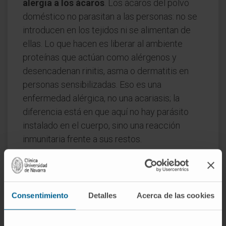
alergia a los ácaros
. Los ácaros del polvo
doméstico no parasitan a las personas: no se
introducen en los tejidos ni se alimentan de
ellas. Lo que hacen es liberar al ambiente
proteínas que actúan como alérgenos y
desencadenan rinitis, asma o dermatitis en
personas sensibilizadas. Eso es una
enfermedad alérgica, no una acariasis; la
diferencia está en que aquí no hay parásito
instalado en el cuerpo, sino una reacción
inmunitaria frente a sus restos.
Conviene separarla también del propio
ácaro
,
que es el organismo y no la condición que
provoca. La acarodermatitis, por su parte,
Consentimiento
Detalles
Acerca de las cookies
nombra específicamente la dermatitis de
origen acárido, un subconjunto de la acariasis