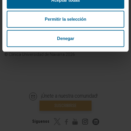
meramente informativa y no sustituye en ningún caso el consejo,
diagnóstico, tratamiento o recomendaciones de profesionales de
la salud. Siempre es esencial consultar a un médico o especialista
Permitir la selección
para tratar cualquier condición o síntoma médico. La Clínica
Universidad de Navarra no se responsabiliza por el uso
inapropiado o la interpretación de la información contenida en
Denegar
este diccionario.
Infografías realizadas con https://BioRender.com
© Clínica Universidad de Navarra 2026
¡Únete a nuestra comunidad!
SUSCRIBIRSE
Síguenos