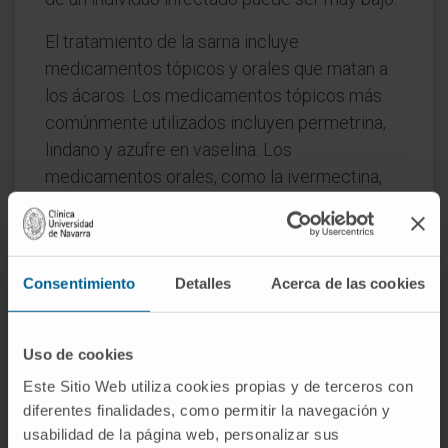
El tratamiento de la sarna incluye
medicamentos tópicos y orales que matan a
los ácaros. Los medicamentos tópicos más
comúnmente utilizados incluyen permetrina,
lindano y azufre en vaselina. Los
medicamentos orales, como la ivermectina,
también se utilizan en ciertos casos,
especialmente en brotes de sarna crusted,
una forma severa de la enfermedad. Es
importante mencionar que, después del
Consentimiento
Detalles
Acerca de las cookies
tratamiento, la picazón puede continuar
durante varias semanas, incluso si el
Uso de cookies
tratamiento ha sido exitoso y todos los ácaros
Este Sitio Web utiliza cookies propias y de terceros con
han sido eliminados.
diferentes finalidades, como permitir la navegación y
La prevención de la sarna se basa en evitar el
usabilidad de la página web, personalizar sus