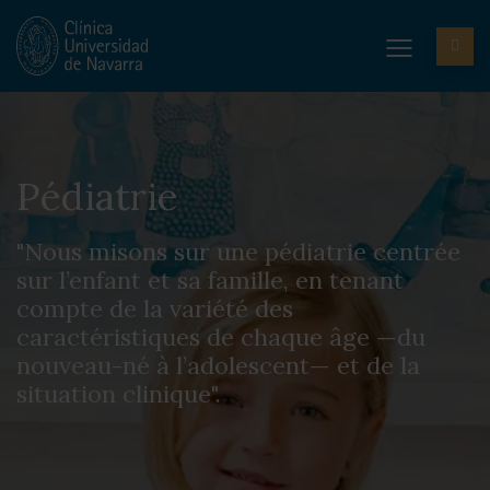
Pédiatrie
"Nous misons sur une pédiatrie centrée
sur l’enfant et sa famille, en tenant
compte de la variété des
caractéristiques de chaque âge —du
nouveau-né à l’adolescent— et de la
situation clinique".