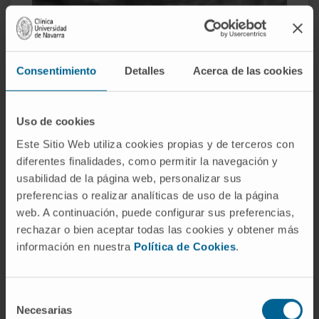
Consentimiento
Detalles
Acerca de las cookies
Suivi des grossesses à risque néonatal
Uso de cookies
Professionnels disposant d’une grande expérience dans
Este Sitio Web utiliza cookies propias y de terceros con
diferentes finalidades, como permitir la navegación y
la prise en charge des nouveau-nés à risque, tant pendant
usabilidad de la página web, personalizar sus
la grossesse qu’au moment de l’accouchement.
preferencias o realizar analíticas de uso de la página
web. A continuación, puede configurar sus preferencias,
rechazar o bien aceptar todas las cookies y obtener más
información en nuestra
Política de Cookies
.
Selección
Necesarias
de