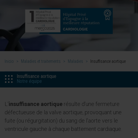
Inicio
>
Maladies et traitements
>
Maladies
>
Insuffisance aortique
Insuffisance aortique
Notre équipe
L’
insuffisance aortique
résulte d’une fermeture
défectueuse de la valve aortique, provoquant une
fuite (ou régurgitation) du sang de l’aorte vers le
ventricule gauche à chaque battement cardiaque.