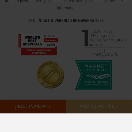
données personnelles
Politique de cookies
Politique de sécurité de
l’information
©
CLÍNICA UNIVERSIDAD DE NAVARRA 2026
¿NECESITA AYUDA?
ÁREA DEL PACIENTE