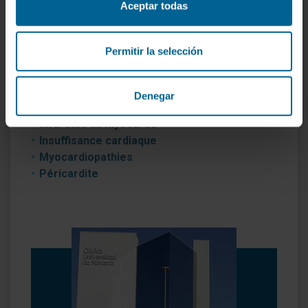
rapide et précis pour le patient.
Aceptar todas
Maladies que nous traitons
Permitir la selección
Angine de poitrine
Arythmies cardiaques
Artériosclérose
Denegar
Maladies valvulaires
Infarctus du myocarde
Insuffisance cardiaque
Myocardiopathies
Péricardite