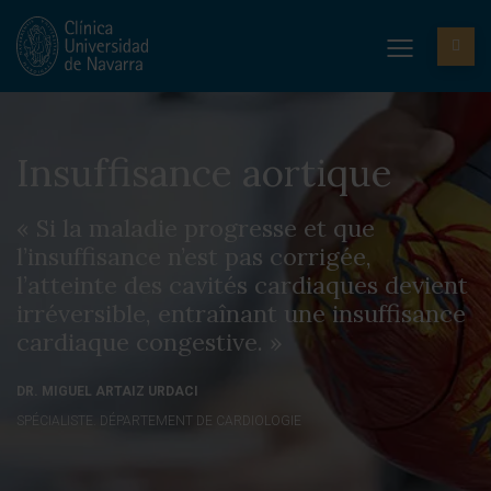
Insuffisance aortique
« Si la maladie progresse et que
l’insuffisance n’est pas corrigée,
l’atteinte des cavités cardiaques devient
irréversible, entraînant une insuffisance
cardiaque congestive. »
DR. MIGUEL ARTAIZ URDACI
SPÉCIALISTE. DÉPARTEMENT DE CARDIOLOGIE