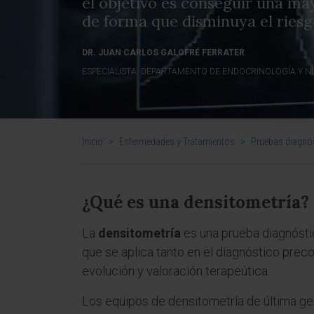
el objetivo es conseguir una ma
de forma que disminuya el riesgo
DR. JUAN CARLOS GALOFRÉ FERRATER
ESPECIALISTA. DEPARTAMENTO DE ENDOCRINOLOGÍA Y N
Inicio
>
Enfermedades y Tratamientos
>
Pruebas diagnó
¿Qué es una densitometría?
La
densitometría
es una prueba diagnósti
que se aplica tanto en el diagnóstico prec
evolución y valoración terapeútica.
Los equipos de densitometría de última gen