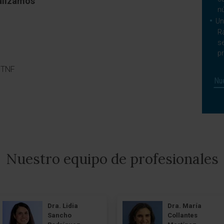
alizamos
n
Un
Ra
s
pr
n TNF
Nue
Nuestro equipo de profesionales
Dra. Lidia
Dra. María
Sancho
Collantes