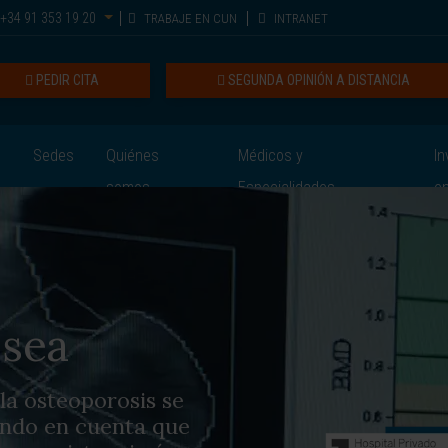
+34 91 353 19 20
TRABAJE EN CUN
INTRANET
PEDIR CITA
SEGUNDA OPINIÓN A DISTANCIA
Sedes
Quiénes
Médicos y
In
somos
Especialidades
e
ósea
 la osteoporosis se
iendo en cuenta que