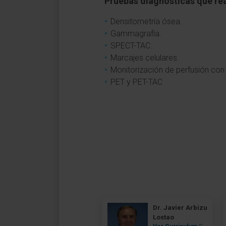
Pruebas diagnósticas que re
Densitometría ósea.
Gammagrafía.
SPECT-TAC.
Marcajes celulares.
Monitorización de perfusión co
PET y PET-TAC
Dr. Javier Arbizu
Lostao