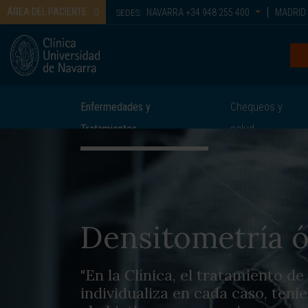
ÁREA DEL PACIENTE
NAVARRA
+34 948 255 400
MADRID
SEDES:
Enfermedades y
Chequeos y
Tratamientos
salud
Densitometría 
"En la Clínica, el tratamiento de
individualiza en cada caso, ten