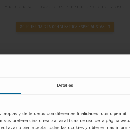
Puede que sea necesario realizarle una densitometría ósea
SOLICITE UNA CITA CON NUESTROS ESPECIALISTAS
Detalles
ómo se realiza la densitometría ós
s propias y de terceros con diferentes finalidades, como permitir
r sus preferencias o realizar analíticas de uso de la página web
alización de la densitometría
 rechazar o bien aceptar todas las cookies y obtener más infor