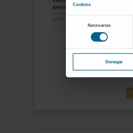
Realización de la
Cookies
.
densitometría
El 
con
Selección
Qué mide la densitometría
Necesarias
de
Es
consentimiento
dis
Si 
Denegar
Du
ap
S