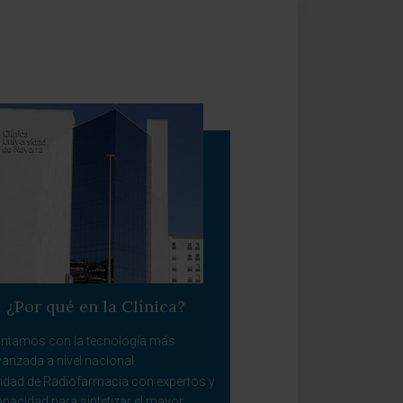
¿Por qué en la Clínica?
ntamos con la tecnología más
anzada a nivel nacional.
idad de Radiofarmacia con expertos y
pacidad para sintetizar el mayor