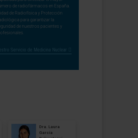
úmero de radiofármacos en España.
idad de Radiofísica y Protección
diológica para garantizar la
eguridad de nuestros pacientes y
ofesionales.
stro Servicio de Medicina Nuclear
Dra. Laura
García