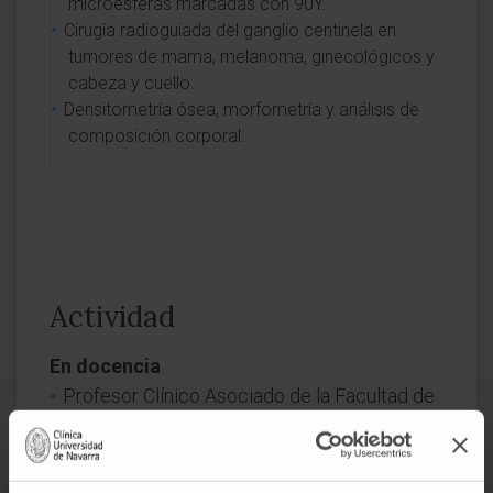
microesferas marcadas con 90Y.
Cirugía radioguiada del ganglio centinela en
tumores de mama, melanoma, ginecológicos y
cabeza y cuello.
Densitometría ósea, morfometría y análisis de
composición corporal.
Actividad
En docencia
Profesor Clínico Asociado de la Facultad de
Medicina de la Universidad de Navarra.
Profesor de la Escuela Sanitaria Técnico
Profesional de Navarra (ESTNA).