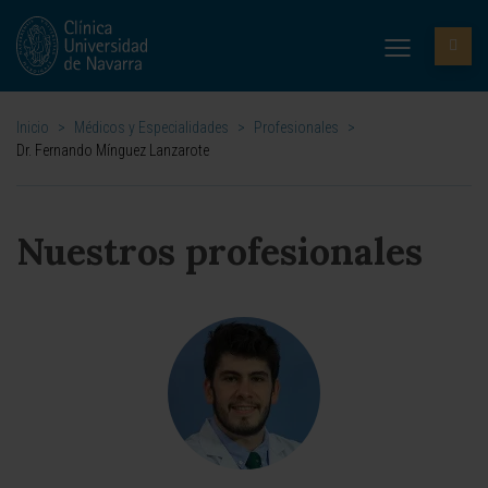
Inicio
>
Médicos y Especialidades
>
Profesionales
>
Dr. Fernando Mínguez Lanzarote
Nuestros profesionales