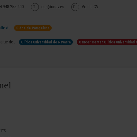
4 948 255 400
cun@unav.es
Voir le CV
lle à :
Siège de Pampelune
artie de :
Clínica Universidad de Navarra
Cancer Center Clínica Universidad 
nel
nts