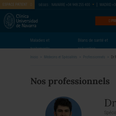
ESPACE PATIENT
NAVARRE
+34 948 255 400
MADRID
+3
SIÈGES :
PR
Maladies et
Bilans de santé et
traitements
prévention
Inicio
>
Médecins et Spécialités
>
Professionnels
>
Dr 
Nos professionnels
Dr
Spécia