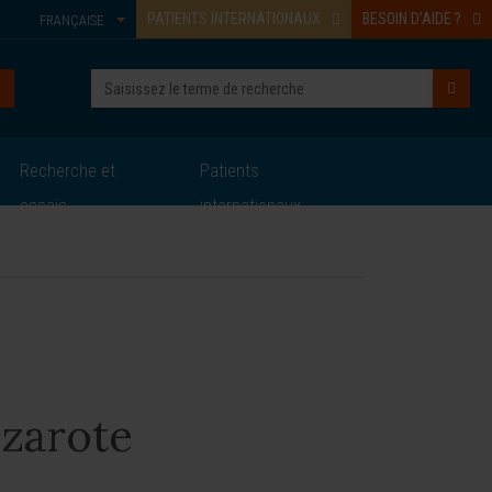
PATIENTS INTERNATIONAUX
BESOIN D’AIDE ?
FRANÇAISE
Recherche et
Patients
essais
internationaux
zarote