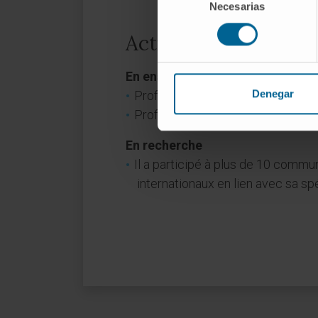
Necesarias
de
consentimiento
Activité
En enseignement
Denegar
Professeur clinique associé à la 
Professeur à l’Escuela Sanitaria
En recherche
Il a participé à plus de 10 commu
internationaux en lien avec sa spé