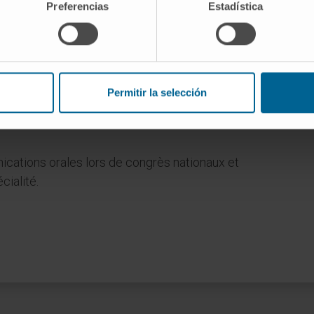
Preferencias
Estadística
Permitir la selección
Faculté de médecine de l’Universidad de Navarra.
 Técnico Profesional de Navarra (ESTNA).
nications orales lors de congrès nationaux et
cialité.