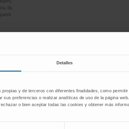
iques,
ou, du
areil
es
, le
Detalles
giques
trie
orelle.
s propias y de terceros con diferentes finalidades, como permitir
r sus preferencias o realizar analíticas de uso de la página web
 rechazar o bien aceptar todas las cookies y obtener más infor