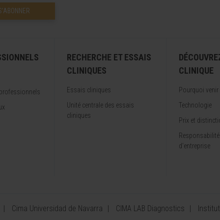
S’ABONNER
SSIONNELS
RECHERCHE ET ESSAIS
DÉCOUVRE
CLINIQUES
CLINIQUE
Essais cliniques
Pourquoi venir
professionnels
Unité centrale des essais
Technologie
ux
cliniques
Prix et distinct
Responsabilité
d'entreprise
Cima Universidad de Navarra
CIMA LAB Diagnostics
Institu