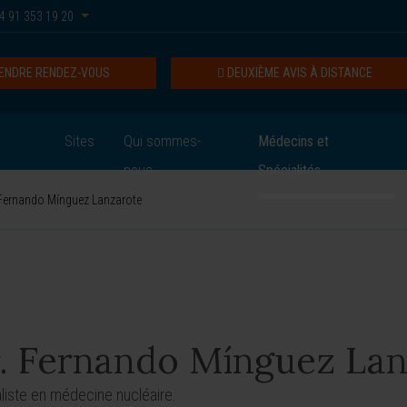
4 91 353 19 20
ENDRE RENDEZ-VOUS
DEUXIÈME AVIS À DISTANCE
Sites
Qui sommes-
Médecins et
nous
Spécialités
Fernando Mínguez Lanzarote
. Fernando Mínguez Lan
liste en médecine nucléaire.