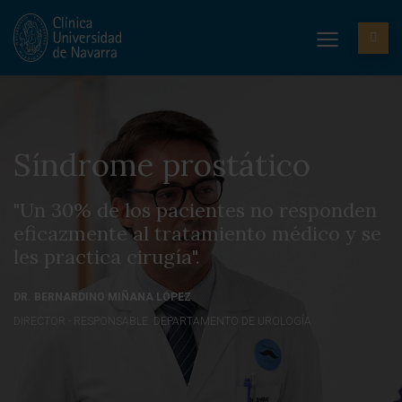
Síndrome prostático
"Un 30% de los pacientes no responden
eficazmente al tratamiento médico y se
les practica cirugía".
DR. BERNARDINO MIÑANA LÓPEZ
DIRECTOR - RESPONSABLE. DEPARTAMENTO DE UROLOGÍA