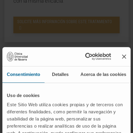
con la misma eficacia.
SOLICITE MÁS INFORMACIÓN SOBRE ESTE TRATAMIENTO
Consentimiento
Detalles
Acerca de las cookies
El Departamento de Urología
Uso de cookies
de la Clínica Universidad de
Navarra
Este Sitio Web utiliza cookies propias y de terceros con
diferentes finalidades, como permitir la navegación y
usabilidad de la página web, personalizar sus
preferencias o realizar analíticas de uso de la página
El Departamento de Urología de la Clínica