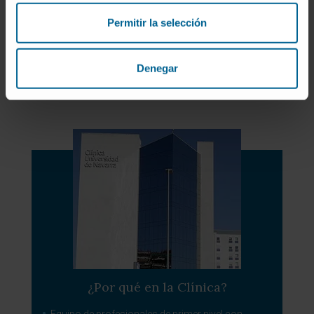
Hiperplasia benigna de próstata
Permitir la selección
Incontinencia urinaria
Litiasis renal
Prolapsos genitourinarios
Denegar
Urología pediátrica
¿Por qué en la Clínica?