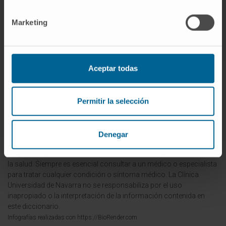
médicas específicas.
Marketing
© Clínica Universidad de Navarra 2023
Aceptar todas
La información proporcionada en este Diccionario Médico de la
Clínica Universidad de Navarra tiene como objetivo principal
Permitir la selección
ofrecer un contexto y entendimiento general sobre términos
médicos y no debe ser utilizada como fuente única para tomar
decisiones relacionadas con la salud. Esta información es
Denegar
meramente informativa y no sustituye en ningún caso el consejo,
diagnóstico, tratamiento o recomendaciones de profesionales de
la salud. Siempre es esencial consultar a un médico o especialista
para tratar cualquier condición o síntoma médico. La Clínica
Universidad de Navarra no se responsabiliza por el uso
inapropiado o la interpretación de la información contenida en
este diccionario.
Infografías realizadas con https://BioRender.com