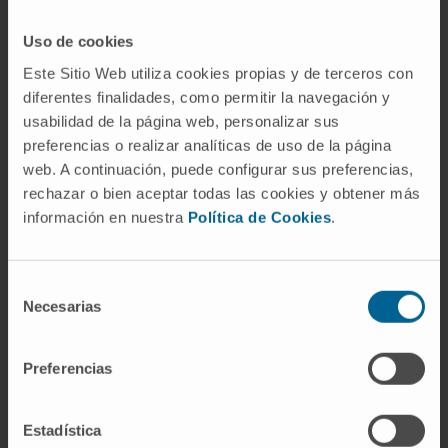
de la respiración aerobia y una mayor
Uso de cookies
dependencia de la respiración anaerobia, que
Este Sitio Web utiliza cookies propias y de terceros con
es menos eficiente y puede generar
diferentes finalidades, como permitir la navegación y
productos metabólicos tóxicos como el ácido
usabilidad de la página web, personalizar sus
láctico. Esta acumulación puede provocar
preferencias o realizar analíticas de uso de la página
acidosis láctica, una condición que puede ser
web. A continuación, puede configurar sus preferencias,
potencialmente mortal si no se trata
rechazar o bien aceptar todas las cookies y obtener más
adecuadamente.
información en nuestra
Política de Cookies
.
Además, existen condiciones genéticas y
enfermedades metabólicas en las que las
Selección
Necesarias
mitocondrias no funcionan correctamente, lo
de
consentimiento
que afecta directamente la respiración
aerobia. Estas enfermedades mitocondriales
Preferencias
pueden manifestarse de diversas maneras,
desde debilidad muscular hasta insuficiencia
Estadística
orgánica, y pueden requerir intervenciones