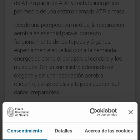
de ATP a partir de ADP y fosfato inorgánico
por medio de una enzima llamada ATP sintasa.
Desde una perspectiva médica, la respiración
aerobia es esencial para el correcto
funcionamiento de los tejidos y órganos,
especialmente aquellos con alta demanda
energética como el corazón, el cerebro y los
músculos. Sin un suministro adecuado de
oxígeno y sin una respiración aerobia
eficiente, estas células y tejidos pueden sufrir
daños irreparables.
En diversas condiciones patológicas, como
enfermedades cardiovasculares, ataques
cardíacos o accidentes cerebrovasculares, el
suministro de oxígeno a las células se ve
Consentimiento
Detalles
Acerca de las cookies
comprometido, lo que lleva a una disminución