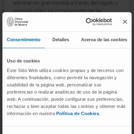
eliminan en gran medida a través del hígado y
son más útiles en el tratamiento de las
infecciones respiratorias.
A pesar de sus múltiples ventajas, el uso de
quinolonas se ha asociado con varios efectos
Consentimiento
Detalles
Acerca de las cookies
secundarios, que pueden variar desde leves
hasta graves. Entre los más comunes se
Uso de cookies
incluyen náuseas, diarrea y alteraciones del
Este Sitio Web utiliza cookies propias y de terceros con
sistema nervioso central, como dolor de
diferentes finalidades, como permitir la navegación y
cabeza y mareos. Los efectos secundarios
usabilidad de la página web, personalizar sus
más graves, aunque raros, incluyen daño al
preferencias o realizar analíticas de uso de la página
tendón, reacciones alérgicas severas y
web. A continuación, puede configurar sus preferencias,
alteraciones del ritmo cardíaco.
rechazar o bien aceptar todas las cookies y obtener más
información en nuestra
Política de Cookies
.
© Clínica Universidad de Navarra 2023
Selección