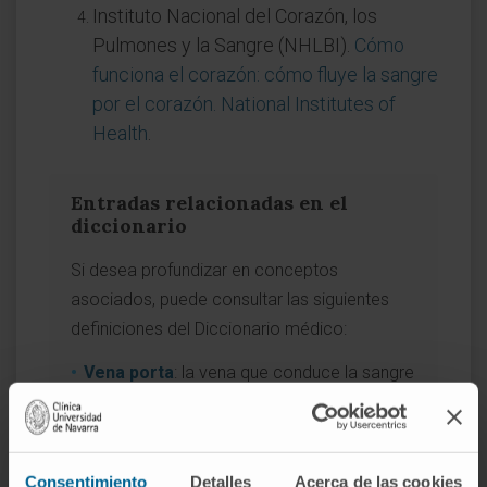
Instituto Nacional del Corazón, los
Pulmones y la Sangre (NHLBI).
Cómo
funciona el corazón: cómo fluye la sangre
por el corazón. National Institutes of
Health
.
Entradas relacionadas en el
diccionario
Si desea profundizar en conceptos
asociados, puede consultar las siguientes
definiciones del Diccionario médico:
Vena porta
: la vena que conduce la sangre
del intestino al hígado.
Sistema porta
: el circuito venoso portal
que conecta el tubo digestivo con el
hígado.
Consentimiento
Detalles
Acerca de las cookies