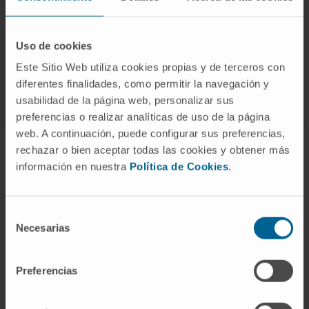
Hipertensión portal
: aumento de la
presión en la vena porta y sus ramas.
Portografía
: estudio radiológico del
Uso de cookies
sistema porta.
Este Sitio Web utiliza cookies propias y de terceros con
diferentes finalidades, como permitir la navegación y
usabilidad de la página web, personalizar sus
preferencias o realizar analíticas de uso de la página
web. A continuación, puede configurar sus preferencias,
rechazar o bien aceptar todas las cookies y obtener más
La información proporcionada en este Diccionario Médico de la
información en nuestra
Política de Cookies
.
Clínica Universidad de Navarra tiene como objetivo principal
ofrecer un contexto y entendimiento general sobre términos
médicos y no debe ser utilizada como fuente única para tomar
Selección
decisiones relacionadas con la salud. Esta información es
Necesarias
meramente informativa y no sustituye en ningún caso el consejo,
de
diagnóstico, tratamiento o recomendaciones de profesionales de
consentimiento
la salud. Siempre es esencial consultar a un médico o especialista
Preferencias
para tratar cualquier condición o síntoma médico. La Clínica
Universidad de Navarra no se responsabiliza por el uso
inapropiado o la interpretación de la información contenida en