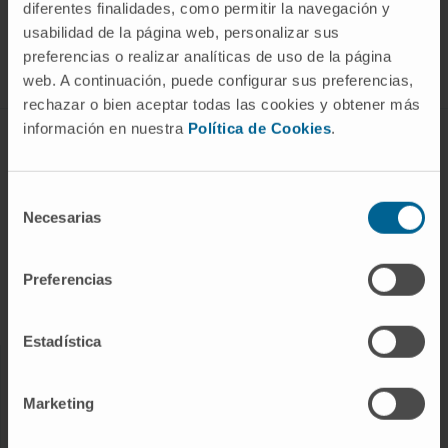
SUSCRIBIRSE
diferentes finalidades, como permitir la navegación y
usabilidad de la página web, personalizar sus
preferencias o realizar analíticas de uso de la página
Síguenos
web. A continuación, puede configurar sus preferencias,
rechazar o bien aceptar todas las cookies y obtener más
información en nuestra
Política de Cookies
.
ENFERMEDADES Y TRATAMIENTOS
Enfermedades
Selección
Necesarias
Pruebas diagnósticas
de
consentimiento
Tratamientos
Preferencias
Cuidados en casa
Chequeos y salud
Estadística
NUESTROS PROFESIONALES
Marketing
Cancer Center