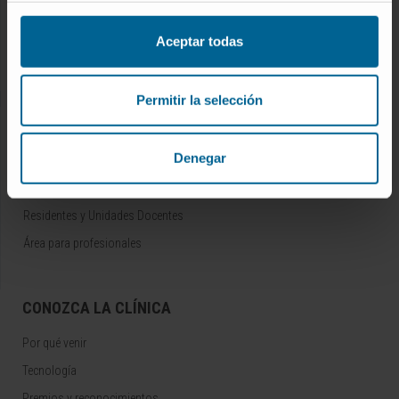
Conozca a los profesionales
Servicios médicos
Aceptar todas
Trabaje con nosotros
Permitir la selección
INVESTIGACIÓN Y DOCENCIA
Denegar
Ensayos clínicos
Docencia y formación
Residentes y Unidades Docentes
Área para profesionales
CONOZCA LA CLÍNICA
Por qué venir
Tecnología
Premios y reconocimientos