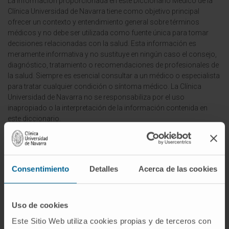
La información proporcionada en este Diccionario Médico de la
Clínica Universidad de Navarra tiene como objetivo principal
ofrecer un contexto y entendimiento general sobre términos
médicos y no debe ser utilizada como fuente única para tomar
decisiones relacionadas con la salud. Esta información es
meramente informativa y no sustituye en ningún caso el consejo,
diagnóstico, tratamiento o recomendaciones de profesionales de
la salud. Siempre es esencial consultar a un médico o especialista
para tratar cualquier condición o síntoma médico. La Clínica
Universidad de Navarra no se responsabiliza por el uso
inapropiado o la interpretación de la información contenida en
este diccionario.
Infografías realizadas con https://BioRender.com
© Clínica Universidad de Navarra 2026
Consentimiento
Detalles
Acerca de las cookies
Uso de cookies
¡Únete a nuestra comunidad!
Este Sitio Web utiliza cookies propias y de terceros con