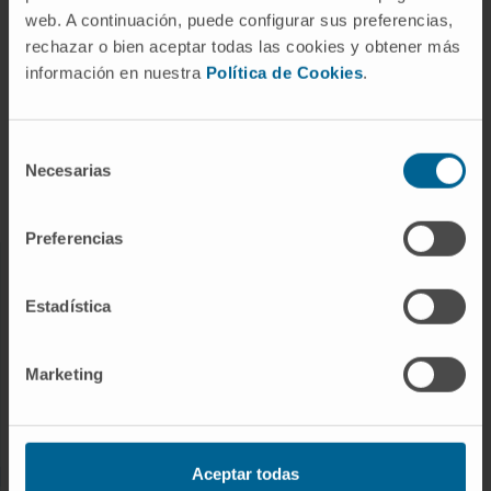
web. A continuación, puede configurar sus preferencias,
ENFERMEDADES Y TRATAMIENTOS
rechazar o bien aceptar todas las cookies y obtener más
Enfermedades
información en nuestra
Política de Cookies
.
Pruebas diagnósticas
Tratamientos
Selección
Necesarias
Cuidados en casa
de
consentimiento
Chequeos y salud
Preferencias
NUESTROS PROFESIONALES
Estadística
Cancer Center
Conozca a los profesionales
Marketing
Servicios médicos
Trabaje con nosotros
Aceptar todas