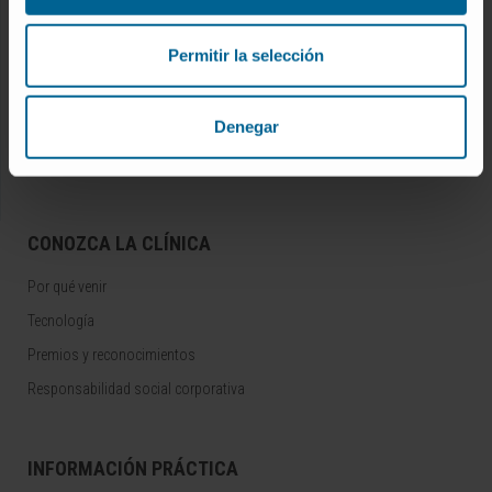
INVESTIGACIÓN Y DOCENCIA
Permitir la selección
Ensayos clínicos
Docencia y formación
Denegar
Residentes y Unidades Docentes
Área para profesionales
CONOZCA LA CLÍNICA
Por qué venir
Tecnología
Premios y reconocimientos
Responsabilidad social corporativa
INFORMACIÓN PRÁCTICA