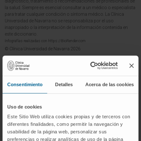
diagnóstico, tratamiento o recomendaciones de profesionales de
la salud. Siempre es esencial consultar a un médico o especialista
para tratar cualquier condición o síntoma médico. La Clínica
Universidad de Navarra no se responsabiliza por el uso
inapropiado o la interpretación de la información contenida en
este diccionario.
Infografías realizadas con https://BioRender.com
© Clínica Universidad de Navarra 2026
Consentimiento
Detalles
Acerca de las cookies
¡Únete a nuestra comunidad!
SUSCRIBIRSE
Uso de cookies
Este Sitio Web utiliza cookies propias y de terceros con
Síguenos
diferentes finalidades, como permitir la navegación y
usabilidad de la página web, personalizar sus
preferencias o realizar analíticas de uso de la página