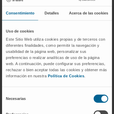
trastornos del sueño
. Por ejemplo, un
aumento en la actividad de ondas theta en el
Consentimiento
Detalles
Acerca de las cookies
EEG
de un adulto despierto puede señalar
alteraciones en la función cerebral, como la
Uso de cookies
presencia de tumores cerebrales, encefalitis,
Este Sitio Web utiliza cookies propias y de terceros con
o efectos residuales de lesiones cerebrales
diferentes finalidades, como permitir la navegación y
traumáticas.
usabilidad de la página web, personalizar sus
preferencias o realizar analíticas de uso de la página
© Clínica Universidad de Navarra 2023
web. A continuación, puede configurar sus preferencias,
rechazar o bien aceptar todas las cookies y obtener más
información en nuestra
Política de Cookies
.
La información proporcionada en este Diccionario Médico de la
Clínica Universidad de Navarra tiene como objetivo principal
Selección
ofrecer un contexto y entendimiento general sobre términos
Necesarias
de
médicos y no debe ser utilizada como fuente única para tomar
consentimiento
decisiones relacionadas con la salud. Esta información es
meramente informativa y no sustituye en ningún caso el consejo,