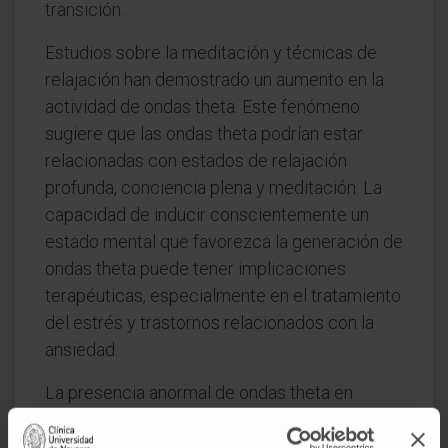
transición.
Estudios sobre la meditación y técnicas de
relajación han demostrado un aumento en la
actividad de ondas theta. Este fenómeno
sugiere que las ondas theta podrían estar
relacionadas con estados de relajación
profunda, conciencia plena y meditación. La
capacidad de inducir conscientemente un
estado mental que favorezca la generación de
ondas theta puede tener implicaciones
terapéuticas, especialmente en el tratamiento
del estrés y trastornos relacionados con la
ansiedad.
La presencia anormal de ondas theta en
adultos despiertos puede ser indicativa de
diversas condiciones neurológicas o