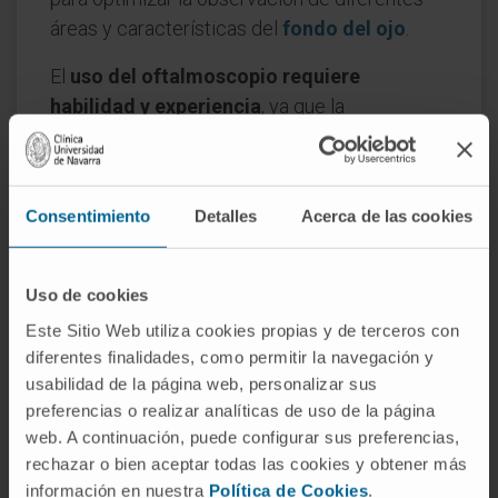
áreas y características del
fondo del ojo
.
El
uso del oftalmoscopio requiere
habilidad y experiencia
, ya que la
interpretación de las observaciones puede
ser compleja. Las variaciones en el color,
forma y tamaño del disco óptico, la apariencia
Consentimiento
Detalles
Acerca de las cookies
de los vasos sanguíneos retinianos, y la
presencia de cualquier anomalía como
hemorragias, exudados o desprendimientos,
Uso de cookies
proporcionan información valiosa para el
Este Sitio Web utiliza cookies propias y de terceros con
diagnóstico de enfermedades oculares.
diferentes finalidades, como permitir la navegación y
Además, las innovaciones tecnológicas han
usabilidad de la página web, personalizar sus
permitido la integración de cámaras y
preferencias o realizar analíticas de uso de la página
sistemas de análisis de imagen en los
web. A continuación, puede configurar sus preferencias,
rechazar o bien aceptar todas las cookies y obtener más
oftalmoscopios, lo cual facilita la
información en nuestra
Política de Cookies
.
documentación, el seguimiento a largo plazo