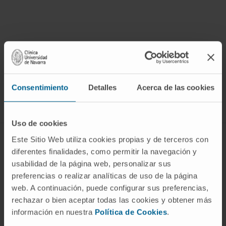
¡Únete a nuestra comunidad!
SUSCRIBIRSE
Consentimiento
Detalles
Acerca de las cookies
Síguenos
Uso de cookies
Este Sitio Web utiliza cookies propias y de terceros con
ENFERMEDADES Y TRATAMIENTOS
diferentes finalidades, como permitir la navegación y
Enfermedades
usabilidad de la página web, personalizar sus
preferencias o realizar analíticas de uso de la página
Pruebas diagnósticas
web. A continuación, puede configurar sus preferencias,
Tratamientos
rechazar o bien aceptar todas las cookies y obtener más
Cuidados en casa
información en nuestra
Política de Cookies
.
Chequeos y salud