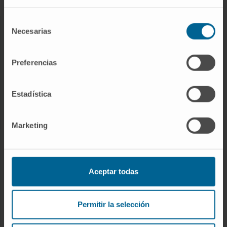
Selección
Necesarias
de
NUESTROS PROFESIONALES
consentimiento
Cancer Center
Preferencias
Conozca a los profesionales
Servicios médicos
Estadística
Trabaje con nosotros
Marketing
INVESTIGACIÓN Y DOCENCIA
Ensayos clínicos
Aceptar todas
Docencia y formación
Residentes y Unidades Docentes
Permitir la selección
Área para profesionales