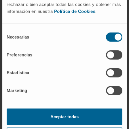
Enfermedades
rechazar o bien aceptar todas las cookies y obtener más
información en nuestra
Política de Cookies
.
Pruebas diagnósticas
Tratamientos
Cuidados en casa
Selección
Necesarias
de
Chequeos y salud
consentimiento
Preferencias
NUESTROS PROFESIONALES
Cancer Center
Estadística
Conozca a los profesionales
Servicios médicos
Marketing
Trabaje con nosotros
Aceptar todas
INVESTIGACIÓN Y DOCENCIA