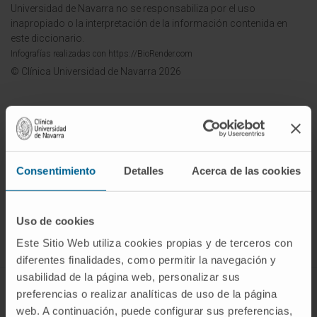
Universidad de Navarra no se responsabiliza por el uso
inapropiado o la interpretación de la información contenida en
este diccionario.
Infografías realizadas con https://BioRender.com
© Clínica Universidad de Navarra 2026
¡Únete a nuestra comunidad!
Consentimiento
Detalles
Acerca de las cookies
SUSCRIBIRSE
Uso de cookies
Síguenos
Este Sitio Web utiliza cookies propias y de terceros con
diferentes finalidades, como permitir la navegación y
usabilidad de la página web, personalizar sus
preferencias o realizar analíticas de uso de la página
ENFERMEDADES Y TRATAMIENTOS
web. A continuación, puede configurar sus preferencias,