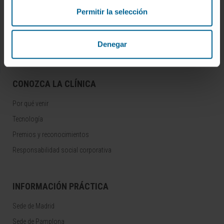
Ensayos clínicos
Permitir la selección
Docencia y formación
Residentes y Unidades Docentes
Denegar
Área para profesionales
CONOZCA LA CLÍNICA
Por qué venir
Tecnología
Premios y reconocimientos
Responsabilidad social corporativa
INFORMACIÓN PRÁCTICA
Sede de Madrid
Sede de Pamplona