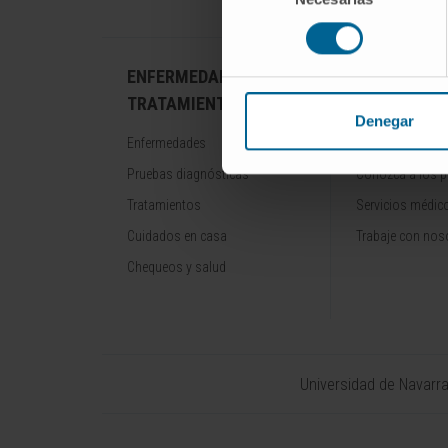
consentimiento
ENFERMEDADES Y
NUESTROS
TRATAMIENTOS
PROFESION
Denegar
Enfermedades
Cancer Center
Pruebas diagnósticas
Conozca a los p
Tratamientos
Servicios médic
Cuidados en casa
Trabaje con nos
Chequeos y salud
Universidad de Navarr