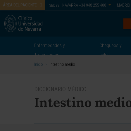
ÁREA DEL PACIENTE
NAVARRA
+34 948 255 400
MADRID
SEDES:
Enfermedades y
Chequeos y
Tratamientos
salud
Inicio
>
intestino medio
DICCIONARIO MÉDICO
Intestino medi