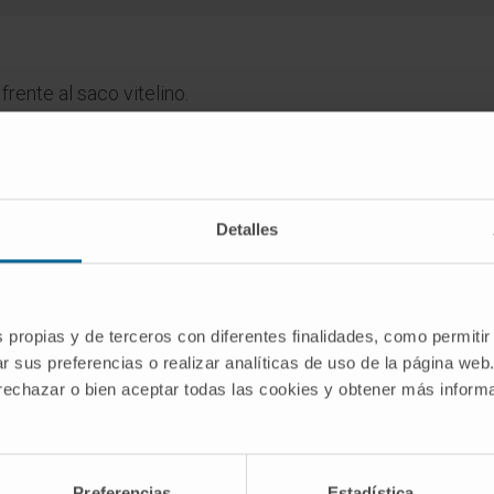
frente al saco vitelino.
dico de la Clínica Universidad de Navarra tiene como objetivo principal
Detalles
te única para tomar decisiones relacionadas con la salud. Esta informa
recomendaciones de profesionales de la salud. Siempre es esencial consu
versidad de Navarra no se responsabiliza por el uso inapropiado o la in
s propias y de terceros con diferentes finalidades, como permitir
r sus preferencias o realizar analíticas de uso de la página web
 rechazar o bien aceptar todas las cookies y obtener más infor
SCRIBIRSE
Preferencias
Estadística