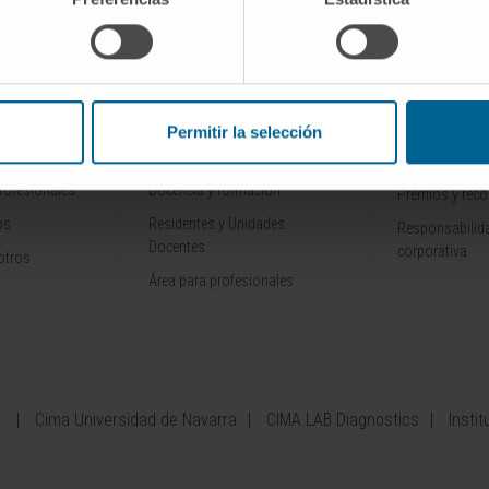
INVESTIGACIÓN Y
CONOZCA L
ALES
DOCENCIA
Por qué venir
Permitir la selección
Ensayos clínicos
Tecnología
rofesionales
Docencia y formación
Premios y rec
os
Residentes y Unidades
Responsabilida
Docentes
corporativa
otros
Área para profesionales
a
Cima Universidad de Navarra
CIMA LAB Diagnostics
Instit