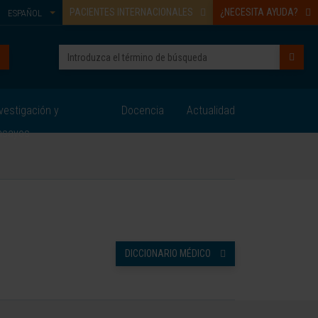
PACIENTES INTERNACIONALES
¿NECESITA AYUDA?
ESPAÑOL
vestigación y
Docencia
Actualidad
nsayos
DICCIONARIO MÉDICO