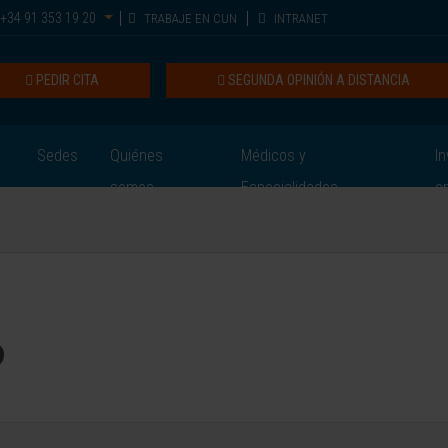
+34 91 353 19 20
TRABAJE EN CUN
INTRANET
PEDIR CITA
SEGUNDA OPINIÓN A DISTANCIA
Sedes
Quiénes
Médicos y
In
somos
Especialidades
e
o