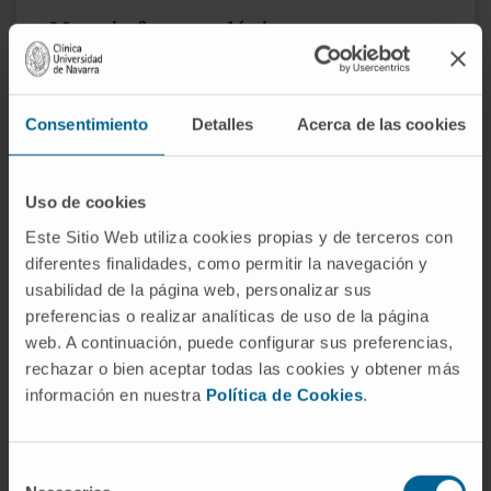
Manejo farmacológico
Levodopa:
En la enfermedad de Parkinson,
mejora el control motor y puede reducir la
Consentimiento
Detalles
Acerca de las cookies
hipomimia.
Antidepresivos:
En casos de hipomimia
asociada con trastornos emocionales.
Uso de cookies
Rehabilitación
Este Sitio Web utiliza cookies propias y de terceros con
diferentes finalidades, como permitir la navegación y
Terapia facial:
Ejercicios para mejorar el
usabilidad de la página web, personalizar sus
tono muscular y la movilidad facial.
preferencias o realizar analíticas de uso de la página
Fisioterapia:
Para fortalecer los músculos
web. A continuación, puede configurar sus preferencias,
rechazar o bien aceptar todas las cookies y obtener más
faciales y recuperar expresividad.
información en nuestra
Política de Cookies
.
Soporte psicológico
En casos donde la hipomimia tiene un impacto
Selección