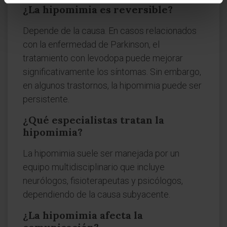
¿La hipomimia es reversible?
Depende de la causa. En casos relacionados
con la enfermedad de Parkinson, el
tratamiento con levodopa puede mejorar
significativamente los síntomas. Sin embargo,
en algunos trastornos, la hipomimia puede ser
persistente.
¿Qué especialistas tratan la
hipomimia?
La hipomimia suele ser manejada por un
equipo multidisciplinario que incluye
neurólogos, fisioterapeutas y psicólogos,
dependiendo de la causa subyacente.
¿La hipomimia afecta la