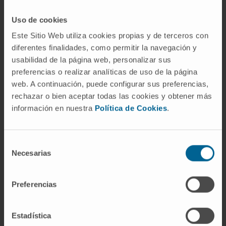
El uso de
hidroxiácidos
debe ser gradual y
Uso de cookies
bajo supervisión médica o dermatológica para
Este Sitio Web utiliza cookies propias y de terceros con
evitar efectos adversos. Algunas
diferentes finalidades, como permitir la navegación y
recomendaciones incluyen:
usabilidad de la página web, personalizar sus
preferencias o realizar analíticas de uso de la página
Comenzar con concentraciones bajas
web. A continuación, puede configurar sus preferencias,
para evaluar la tolerancia.
rechazar o bien aceptar todas las cookies y obtener más
Aplicarlos por la noche para evitar la
información en nuestra
Política de Cookies
.
exposición solar inmediata.
Usar protector solar durante el día, ya
que pueden aumentar la sensibilidad al
Selección
Necesarias
sol.
de
consentimiento
Precauciones y
Preferencias
contraindicaciones
Aunque los
hidroxiácidos
son seguros en
Estadística