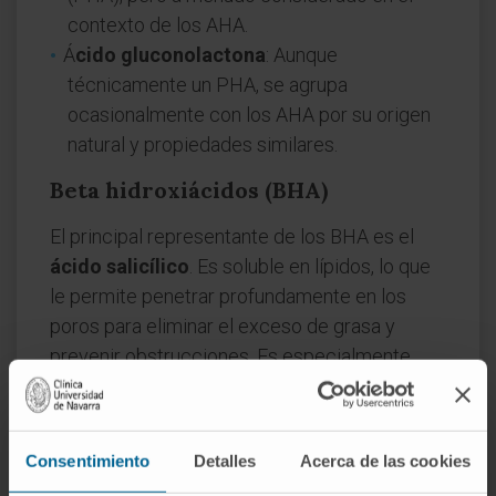
contexto de los AHA.
Á
cido gluconolactona
: Aunque
técnicamente un PHA, se agrupa
ocasionalmente con los AHA por su origen
natural y propiedades similares.
Beta hidroxiácidos (BHA)
El principal representante de los BHA es el
ácido salicílico
. Es soluble en lípidos, lo que
le permite penetrar profundamente en los
poros para eliminar el exceso de grasa y
prevenir obstrucciones. Es especialmente
eficaz en el tratamiento del acné.
Cómo usar los
Consentimiento
Detalles
Acerca de las cookies
hidroxiácidos