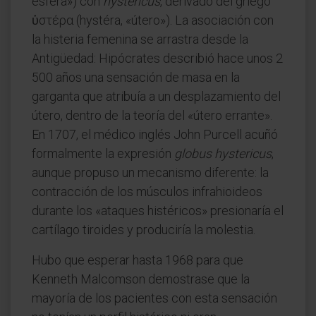
esfera») con
hystericus
, derivado del griego
ὑστέρα (hystéra, «útero»). La asociación con
la histeria femenina se arrastra desde la
Antigüedad: Hipócrates describió hace unos 2
500 años una sensación de masa en la
garganta que atribuía a un desplazamiento del
útero, dentro de la teoría del «útero errante».
En 1707, el médico inglés John Purcell acuñó
formalmente la expresión
globus hystericus
,
aunque propuso un mecanismo diferente: la
contracción de los músculos infrahioideos
durante los «ataques histéricos» presionaría el
cartílago tiroides y produciría la molestia.
Hubo que esperar hasta 1968 para que
Kenneth Malcomson demostrase que la
mayoría de los pacientes con esta sensación