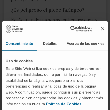
¿Es peligroso el globo faríngeo?
No. Se trata de una sensación benigna que no
compromete la vía aérea ni la capacidad de
tragar. El principal riesgo es que genere
ansiedad en quien lo padece, lo que a su vez
Consentimiento
Detalles
Acerca de las cookies
puede perpetuar o intensificar la molestia.
Cuando la sensación se acompaña de pérdida
de peso, ronquera persistente, dolor al tragar
Uso de cookies
o dificultad real para la deglución, ya no se
Este Sitio Web utiliza cookies propias y de terceros con
está ante un globo faríngeo simple y es
diferentes finalidades, como permitir la navegación y
necesario descartar otras causas.
usabilidad de la página web, personalizar sus
preferencias o realizar analíticas de uso de la página
¿Cuántas personas lo experimentan?
web. A continuación, puede configurar sus preferencias,
rechazar o bien aceptar todas las cookies y obtener más
Los datos varían según la población estudiada.
información en nuestra
Política de Cookies
.
El globo faríngeo representa