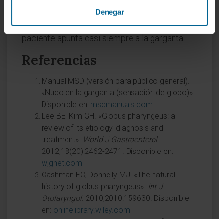
participación del eje intestino-cerebro en su
Denegar
génesis, aunque la percepción subjetiva del
paciente apunta casi siempre a la garganta.
Referencias
Manual MSD (versión para público general).
«Nudo en la garganta (sensación de globo)».
Disponible en:
msdmanuals.com
Lee BE, Kim GH. «Globus pharyngeus: a
review of its etiology, diagnosis and
treatment».
World J Gastroenterol
.
2012;18(20):2462-2471. Disponible en:
wjgnet.com
Cashman EC, Donnelly MJ. «The natural
history of globus pharyngeus».
Int J
Otolaryngol
. 2010;2010:159630. Disponible
en:
onlinelibrary.wiley.com