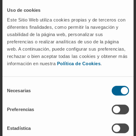
hispanohablante y francófona se le llamó
Uso de cookies
durante mucho tiempo
nervio crural
. Ambos
Este Sitio Web utiliza cookies propias y de terceros con
nombres se refieren al mismo tronco
diferentes finalidades, como permitir la navegación y
nervioso, originado en el plexo lumbar (L2-L4).
usabilidad de la página web, personalizar sus
preferencias o realizar analíticas de uso de la página
¿Crural se refiere a la pierna o al
web. A continuación, puede configurar sus preferencias,
muslo?
rechazar o bien aceptar todas las cookies y obtener más
Depende del contexto y de la época. La
información en nuestra
Política de Cookies
.
nomenclatura anatómica actual reserva
crus
para la pierna (entre rodilla y tobillo), pero el
Selección
uso clásico englobaba también el muslo.
Necesarias
de
Cuando un cirujano habla de
hernia crural
, se
consentimiento
refiere a la región inguinofemoral, es decir, a la
Preferencias
raíz del muslo. No hay contradicción: el
significado varía según la estructura concreta
Estadística
que se nombre.