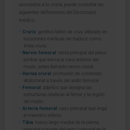
asociados a lo crural, puede consultar las
siguientes definiciones del Diccionario
médico:
Cruris
: genitivo latino de
crus
, utilizado en
locuciones médicas sin traducir como
tinea cruris
.
Nervio femoral
: rama principal del plexo
lumbar que inerva la cara anterior del
muslo, antes llamado nervio crural.
Hernia crural
: protrusión de contenido
abdominal a través del anillo femoral.
Femoral
: adjetivo que designa las
estructuras relativas al fémur y la región
del muslo.
Arteria femoral
: vaso principal que irriga
el miembro inferior.
Tibia
: hueso largo medial de la pierna,
principal soporte del peso corporal en la