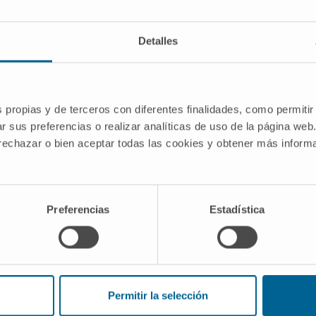
e "ácido cítrico"?
Detalles
rl Wilhelm Scheele lo aisló del zumo de limón en 1784. En el 
forma cuando el acetil-CoA se condensa con el oxalacetato
a el epónimo?
s propias y de terceros con diferentes finalidades, como permitir
r sus preferencias o realizar analíticas de uso de la página web
 bioquímica prefieren nombres descriptivos: los epónimos
 rechazar o bien aceptar todas las cookies y obtener más infor
o de "ciclo de Krebs" persiste por tradición pedagógica y no
Preferencias
Estadística
mistry and Molecular Biology.
Nomenclature resources. I
logy Information.
PubChem Compound Summary: Citric Aci
hemistry, Citric Acid Cycle. StatPearls, NCBI Bookshelf (N
ico. Diccionario de la lengua española, 23.ª edición
.
Permitir la selección