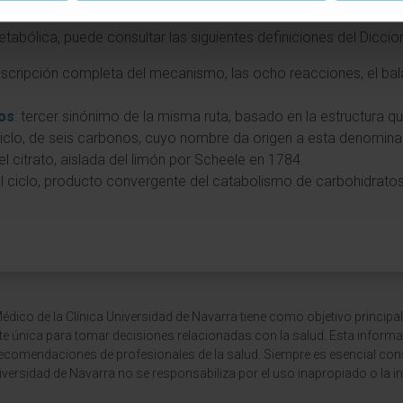
l diccionario
etabólica, puede consultar las siguientes definiciones del Dicci
escripción completa del mecanismo, las ocho reacciones, el bala
cos
: tercer sinónimo de la misma ruta, basado en la estructura qu
 ciclo, de seis carbonos, cuyo nombre da origen a esta denomina
l citrato, aislada del limón por Scheele en 1784.
al ciclo, producto convergente del catabolismo de carbohidratos,
dico de la Clínica Universidad de Navarra tiene como objetivo principal
te única para tomar decisiones relacionadas con la salud. Esta informa
recomendaciones de profesionales de la salud. Siempre es esencial consu
versidad de Navarra no se responsabiliza por el uso inapropiado o la in