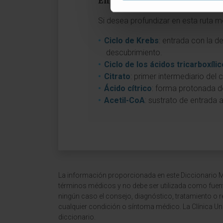
Entradas relacionadas en e
Si desea profundizar en esta ruta m
Ciclo de Krebs
: entrada con la d
descubrimiento.
Ciclo de los ácidos tricarboxíli
Citrato
: primer intermediario del
Ácido cítrico
: forma protonada de
Acetil-CoA
: sustrato de entrada 
La información proporcionada en este Diccionario Mé
términos médicos y no debe ser utilizada como fuen
ningún caso el consejo, diagnóstico, tratamiento o 
cualquier condición o síntoma médico. La Clínica Uni
diccionario.