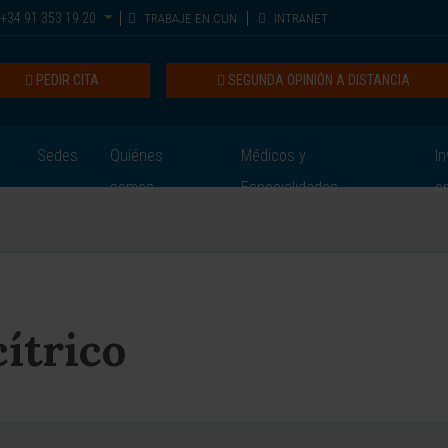
+34 91 353 19 20
TRABAJE EN CUN
INTRANET
PEDIR CITA
SEGUNDA OPINIÓN A DISTANCIA
Sedes
Quiénes
Médicos y
In
somos
Especialidades
e
cítrico