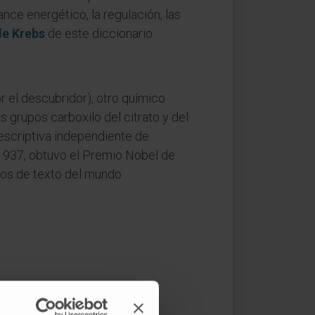
ce energético, la regulación, las
de Krebs
de este diccionario.
or el descubridor), otro químico
es grupos carboxilo del citrato y del
descriptiva independiente de
1937, obtuvo el Premio Nobel de
bros de texto del mundo
docencia y la práctica clínica