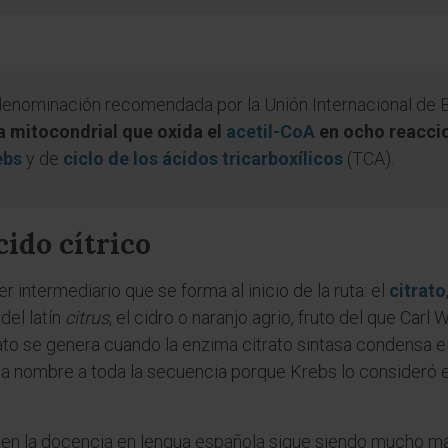
denominación recomendada por la Unión Internacional de B
a mitocondrial que oxida el
acetil-CoA
en ocho reacci
ebs
y de
ciclo de los ácidos tricarboxílicos
(TCA).
cido cítrico
intermediario que se forma al inicio de la ruta: el
citrato
del latín
citrus
, el cidro o naranjo agrio, fruto del que Carl
trato se genera cuando la enzima citrato sintasa condensa e
da nombre a toda la secuencia porque Krebs lo consideró el
 en la docencia en lengua española sigue siendo mucho má