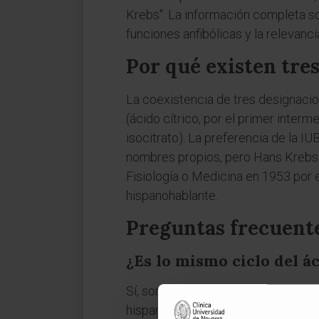
Krebs". La información completa so
funciones anfibólicas y la relevanci
Por qué existen tre
La coexistencia de tres designacion
(ácido cítrico, por el primer interme
isocitrato). La preferencia de la I
nombres propios, pero Hans Krebs 
Fisiología o Medicina en 1953 por 
hispanohablante.
Preguntas frecuent
¿Es lo mismo ciclo del ác
Sí, son sinónimos exactos. La IUBMB 
hispanohablante usan mayoritariame