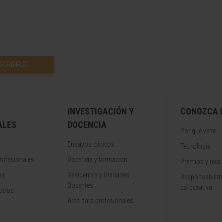
SCRIBIRSE
INVESTIGACIÓN Y
CONOZCA L
ALES
DOCENCIA
Por qué venir
Ensayos clínicos
Tecnología
rofesionales
Docencia y formación
Premios y rec
os
Residentes y Unidades
Responsabilida
Docentes
corporativa
otros
Área para profesionales