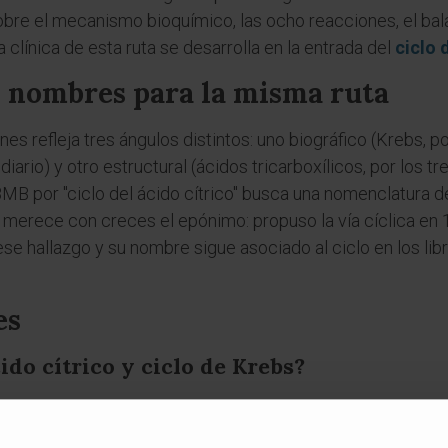
bre el mecanismo bioquímico, las ocho reacciones, el balan
a clínica de esta ruta se desarrolla en la entrada del
ciclo 
s nombres para la misma ruta
es refleja tres ángulos distintos: uno biográfico (Krebs, p
diario) y otro estructural (ácidos tricarboxílicos, por los tr
UBMB por "ciclo del ácido cítrico" busca una nomenclatura 
merece con creces el epónimo: propuso la vía cíclica en 
ese hallazgo y su nombre sigue asociado al ciclo en los li
es
ido cítrico y ciclo de Krebs?
prefiere "ciclo del ácido cítrico" como nombre oficial; la 
nte "ciclo de Krebs".