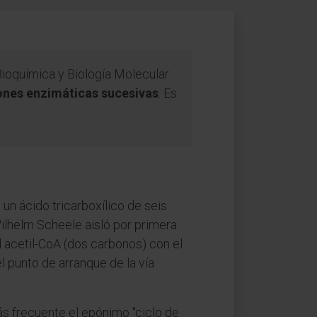
ioquímica y Biología Molecular
ones enzimáticas sucesivas
. Es
, un ácido tricarboxílico de seis
 Wilhelm Scheele aisló por primera
l acetil-CoA (dos carbonos) con el
 punto de arranque de la vía
s frecuente el epónimo "ciclo de