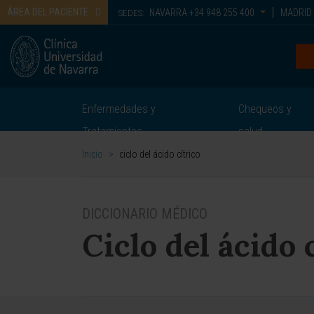
ÁREA DEL PACIENTE
NAVARRA
+34 948 255 400
MADRID
SEDES:
Enfermedades y
Chequeos y
Tratamientos
salud
Inicio
>
ciclo del ácido cítrico
DICCIONARIO MÉDICO
Ciclo del ácido 