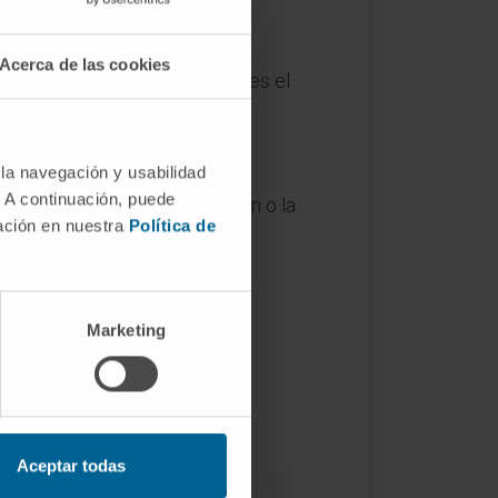
Acerca de las cookies
contexto del ciclo, el citrato es el
 al inicio de la ruta.
 la navegación y usabilidad
. A continuación, puede
 no informan sobre la función o la
mación en nuestra
Política de
 se considera incorrecto.
Marketing
UBMB
.
d (CID 311)
.
IH)
.
Aceptar todas