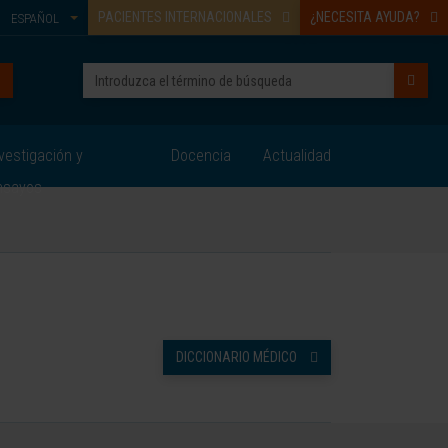
PACIENTES INTERNACIONALES
¿NECESITA AYUDA?
ESPAÑOL
vestigación y
Docencia
Actualidad
nsayos
DICCIONARIO MÉDICO