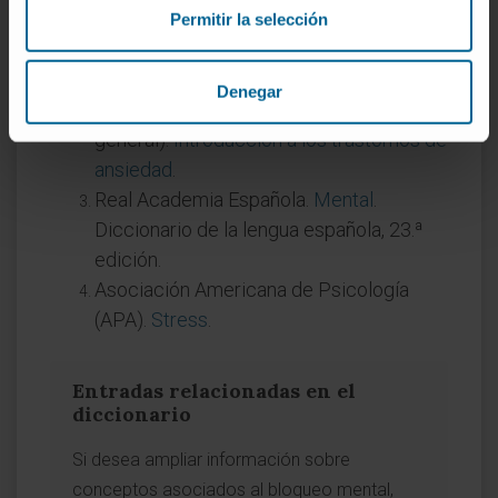
Permitir la selección
MedlinePlus.
Estrés
. Biblioteca Nacional
de Medicina de EE. UU.
Denegar
Manual MSD (versión para público
general).
Introducción a los trastornos de
ansiedad
.
Real Academia Española.
Mental
.
Diccionario de la lengua española, 23.ª
edición.
Asociación Americana de Psicología
(APA).
Stress
.
Entradas relacionadas en el
diccionario
Si desea ampliar información sobre
conceptos asociados al bloqueo mental,