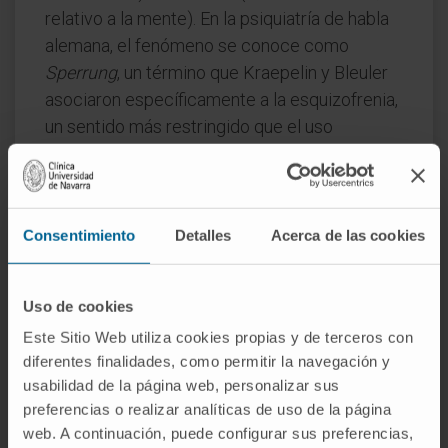
relativo a la mente). En la psiquiatría de habla
alemana, el fenómeno se conoce como
Sperrung
, un término que Kraepelin y Bleuler
asociaron específicamente a la esquizofrenia,
un sentido más restringido que el uso
coloquial actual.
¿El bloqueo mental es un trastorno
psiquiátrico?
Consentimiento
Detalles
Acerca de las cookies
No. Como fenómeno aislado y transitorio no
aparece en los manuales diagnósticos (DSM-
Uso de cookies
5, CIE-11). Se considera un episodio puntual
Este Sitio Web utiliza cookies propias y de terceros con
que la mayoría de las personas experimenta
diferentes finalidades, como permitir la navegación y
en algún momento. Solo merece atención
usabilidad de la página web, personalizar sus
clínica cuando se repite con frecuencia, se
preferencias o realizar analíticas de uso de la página
prolonga en el tiempo o acompaña a otros
web. A continuación, puede configurar sus preferencias,