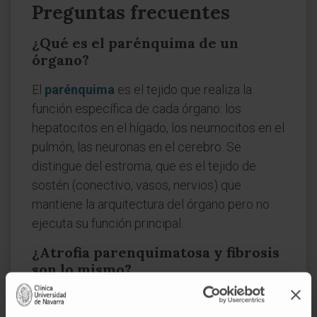
Preguntas frecuentes
¿Qué es el parénquima de un
órgano?
El
parénquima
es el tejido que realiza la
función específica de cada órgano: los
hepatocitos en el hígado, los neumocitos en el
pulmón, las neuronas en el cerebro. Se
distingue del estroma, que es el tejido de
sostén (conectivo, vasos, nervios) que
mantiene la arquitectura del órgano pero no
ejecuta su función principal.
¿Atrofia parenquimatosa y fibrosis
son lo mismo?
No, aunque suelen coexistir. La
fibrosis
es el