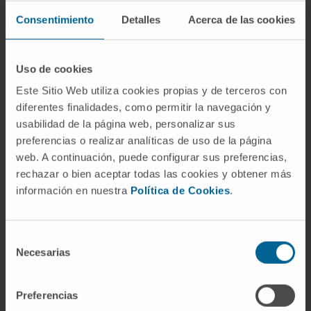
depósito de colágeno y tejido cicatricial que
reemplaza al parénquima perdido. La atrofia
Consentimiento
Detalles
Acerca de las cookies
es la reducción del parénquima en sí. Un
órgano puede estar atrófico con poca fibrosis
Uso de cookies
(atrofia por desuso) o muy fibrótico con atrofia
Este Sitio Web utiliza cookies propias y de terceros con
moderada (cirrosis hepática en fases
diferentes finalidades, como permitir la navegación y
iniciales).
usabilidad de la página web, personalizar sus
¿Se puede detectar con pruebas de
preferencias o realizar analíticas de uso de la página
imagen?
web. A continuación, puede configurar sus preferencias,
rechazar o bien aceptar todas las cookies y obtener más
Sí. La ecografía, la tomografía computarizada
información en nuestra
Política de Cookies
.
y la resonancia magnética permiten medir el
grosor del parénquima y compararlo con
Selección
valores de referencia para la edad. En el riñón,
Necesarias
de
un grosor cortical inferior a 10 mm se
consentimiento
considera indicativo de atrofia
Preferencias
parenquimatosa significativa.