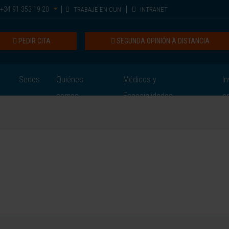
+34 91 353 19 20
TRABAJE EN CUN
INTRANET
PEDIR CITA
SEGUNDA OPINIÓN A DISTANCIA
Sedes
Quiénes
Médicos y
In
somos
Especialidades
e