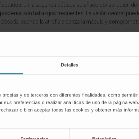
 afectados. En la segunda década se añade constricción de
 posterior son hallazgos frecuentes. La visión central pu
a década, cuando la atrofia alcanza la mácula y compromet
es
Detalles
de
gyrare
('girar'). Hace referencia a la disposición circular 
ven en el fondo de ojo.
eneración macular?
s propias y de terceros con diferentes finalidades, como permitir
r sus preferencias o realizar analíticas de uso de la página web
da a la edad es una enfermedad adquirida, frecuente y liga
 rechazar o bien aceptar todas las cookies y obtener más infor
bolismo de la
ornitina
, hereditario, raro, y que debuta en l
 los parches son circulares y periféricos; en la
atrofia geo
Preferencias
Estadística