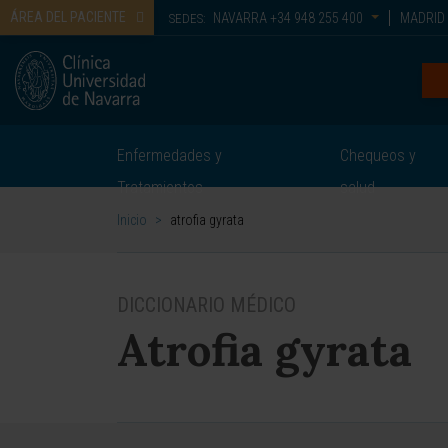
ÁREA DEL PACIENTE
NAVARRA
+34 948 255 400
MADRID
SEDES:
Enfermedades y
Chequeos y
Tratamientos
salud
Inicio
>
atrofia gyrata
DICCIONARIO MÉDICO
Atrofia gyrata