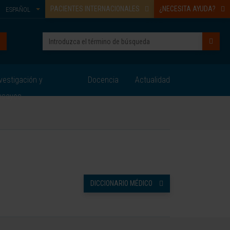
PACIENTES INTERNACIONALES
¿NECESITA AYUDA?
ESPAÑOL
vestigación y
Docencia
Actualidad
nsayos
DICCIONARIO MÉDICO