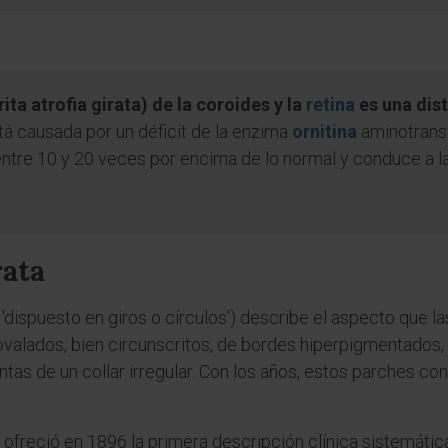
ita atrofia girata) de la coroides y la
retina
es una dist
stá causada por un déficit de la enzima
ornitina
aminotransf
entre 10 y 20 veces por encima de lo normal y conduce a l
rata
, 'dispuesto en giros o círculos') describe el aspecto que l
ovalados, bien circunscritos, de bordes hiperpigmentados, d
tas de un collar irregular. Con los años, estos parches con
, ofreció en 1896 la primera descripción clínica sistemáti