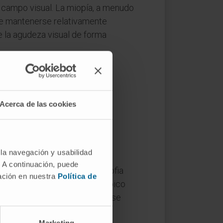
l campo visual. La miopía, a menudo
ede mantenerse relativamente
e la agudeza visual de forma
Acerca de las cookies
o en espiral de los parches de
 la navegación y usabilidad
. A continuación, puede
da al envejecimiento. La atrofia
mación en nuestra
Política de
a infancia. El aspecto fundoscópico
gráfica macular
las lesiones se
Marketing