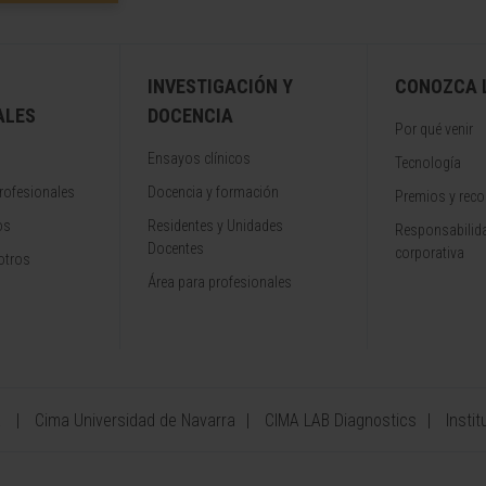
INVESTIGACIÓN Y
CONOZCA L
ALES
DOCENCIA
Por qué venir
Ensayos clínicos
Tecnología
rofesionales
Docencia y formación
Premios y rec
os
Residentes y Unidades
Responsabilida
Docentes
corporativa
otros
Área para profesionales
a
Cima Universidad de Navarra
CIMA LAB Diagnostics
Instit