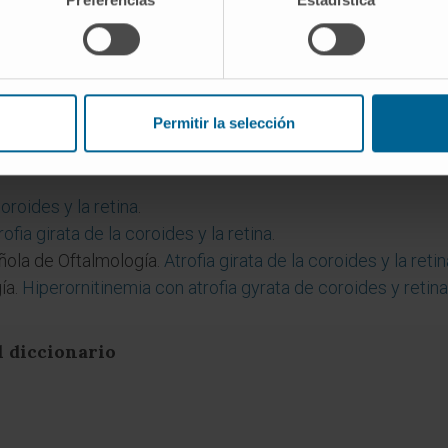
eta?
l metabolismo de la arginina. Se ha ensayado una dieta rest
ornitina. Algunos pacientes responden además a dosis altas
Permitir la selección
coroides y la retina
.
rofia girata de la coroides y la retina
.
ñola de Oftalmología.
Atrofia girata de la coroides y la reti
ía.
Hiperornitinemia con atrofia gyrata de coroides y retina
l diccionario