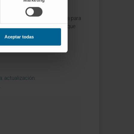
ringida en arginina como medida para
 de piridoxina (vitamina B6), que
Aceptar todas
na: actualización
.
.