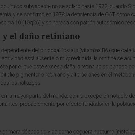
ioquímico subyacente no se aclaró hasta 1973, cuando Sim
emia, y se confirmó en 1978 la deficiencia de OAT como c
omosoma 10 (10q26) y se hereda con patrón autosómico rece
a y el daño retiniano
ependiente del piridoxal fosfato (vitamina B6) que cataliz
ctividad está ausente o muy reducida, la ornitina se acum
cto por el que este exceso daña la retina no se conoce p
itelio pigmentario retiniano y alteraciones en el metabolis
odos los hallazgos.
n la mayor parte del mundo, con la excepción notable de 
itantes, probablemente por efecto fundador en la població
 primera década de vida como ceguera nocturna (nictalopí