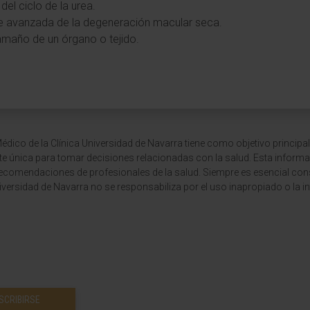
del ciclo de la urea.
se avanzada de la degeneración macular seca.
tamaño de un órgano o tejido.
dico de la Clínica Universidad de Navarra tiene como objetivo principal
te única para tomar decisiones relacionadas con la salud. Esta informa
recomendaciones de profesionales de la salud. Siempre es esencial consu
versidad de Navarra no se responsabiliza por el uso inapropiado o la in
SCRIBIRSE