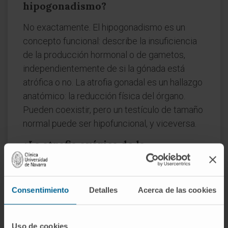
hipogonadismo?
No exactamente. El hipogonadismo es un
concepto funcional: describe la insuficiencia
de la producción hormonal o de gametos,
independientemente de si la gónada está
atrófica o no. La atrofia gonadal es un hallazgo
anatómico: la reducción física del órgano.
Pueden coexistir, pero un testículo de tamaño
normal puede ser hipofuncional, y viceversa.
¿La atrofia ovárica de la
menopausia es patológica?
No. Es un proceso fisiológico. El
ovario
agota
Consentimiento
Detalles
Acerca de las cookies
su reserva folicular de forma programada a lo
largo de la vida reproductiva. La reducción de
volumen que sigue a la menopausia no es una
Uso de cookies