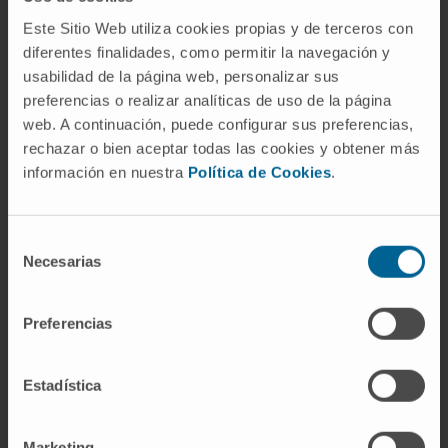
enfermedad, aunque sus consecuencias
Este Sitio Web utiliza cookies propias y de terceros con
hormonales (descenso de estrógenos) tienen
diferentes finalidades, como permitir la navegación y
repercusiones clínicas conocidas.
usabilidad de la página web, personalizar sus
preferencias o realizar analíticas de uso de la página
¿Los esteroides anabolizantes
web. A continuación, puede configurar sus preferencias,
causan atrofia testicular?
rechazar o bien aceptar todas las cookies y obtener más
Sí. La administración exógena de testosterona
información en nuestra
Política de Cookies
.
o de sus derivados suprime la secreción de
gonadotropinas por retroalimentación
Selección
negativa. Sin FSH ni LH, el testículo pierde su
Necesarias
de
estímulo trófico y se atrofia. La reversibilidad
consentimiento
depende de la duración del uso y de factores
Preferencias
individuales.
Referencias
Estadística
MedlinePlus en español.
Hipogonadismo
.
Marketing