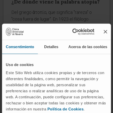
¿De dónde viene la palabra atopia?
Del griego ἀτοπία, que significa "rareza" o
"cosa fuera de lugar". En 1923 el filólogo
Edward D. Perry se la propuso a los
alergólogos Coca y Cooke para nombrar un
tipo de hipersensibilidad que les parecía
inhabitual. La RAE recoge
atopia
(llana, sin
Consentimiento
Detalles
Acerca de las cookies
tilde); la variante esdrújula
atopía
está
rechazada expresamente por el Diccionario
Uso de cookies
de términos médicos de la RANM.
Este Sitio Web utiliza cookies propias y de terceros con
¿Tener atopia significa tener
diferentes finalidades, como permitir la navegación y
alergia?
usabilidad de la página web, personalizar sus
preferencias o realizar analíticas de uso de la página
No necesariamente. La atopia es la
web. A continuación, puede configurar sus preferencias,
predisposición; la alergia, la manifestación
rechazar o bien aceptar todas las cookies y obtener más
clínica. Hay personas con IgE específica
información en nuestra
Política de Cookies
.