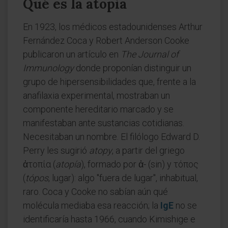
Qué es la atopia
En 1923, los médicos estadounidenses Arthur
Fernández Coca y Robert Anderson Cooke
publicaron un artículo en
The Journal of
Immunology
donde proponían distinguir un
grupo de hipersensibilidades que, frente a la
anafilaxia experimental, mostraban un
componente hereditario marcado y se
manifestaban ante sustancias cotidianas.
Necesitaban un nombre. El filólogo Edward D.
Perry les sugirió
atopy
, a partir del griego
ἀτοπία (
atopía
), formado por ἀ- (sin) y τόπος
(
tópos
, lugar): algo "fuera de lugar", inhabitual,
raro. Coca y Cooke no sabían aún qué
molécula mediaba esa reacción; la
IgE
no se
identificaría hasta 1966, cuando Kimishige e