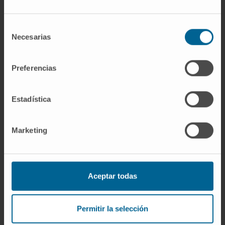
detectable frente a un alérgeno que jamás
presentan reacciones al exponerse a él. La
Selección
mayoría de los alérgicos son atópicos, pero
Necesarias
de
no todos los atópicos son alérgicos.
consentimiento
¿La atopia se hereda?
Preferencias
Tiene un componente hereditario muy
importante. Si ambos progenitores son
Estadística
atópicos, la probabilidad de que un hijo lo sea
supera el 60 %. Si solo uno de los dos lo es, la
Marketing
cifra ronda el 30 %. Pero no se hereda de
forma mendeliana simple; son muchos genes
los implicados, y el ambiente modula la
Aceptar todas
expresión del rasgo.
Referencias
Permitir la selección
Manual MSD (versión para público