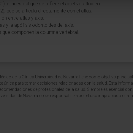
1), el hueso al que se refiere el adjetivo atloideo.
2), que se articula directamente con el atlas.
ción entre atlas y axis.
tlas y la apófisis odontoides del axis.
s que componen la columna vertebral.
dico de la Clínica Universidad de Navarra tiene como objetivo principal
te única para tomar decisiones relacionadas con la salud. Esta informa
recomendaciones de profesionales de la salud. Siempre es esencial consu
versidad de Navarra no se responsabiliza por el uso inapropiado o la in