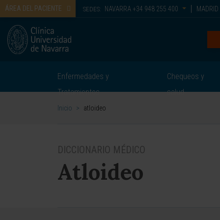
ÁREA DEL PACIENTE
NAVARRA
+34 948 255 400
MADRID
SEDES:
Enfermedades y
Chequeos y
Tratamientos
salud
Inicio
>
atloideo
DICCIONARIO MÉDICO
Atloideo