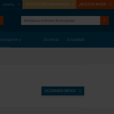
PACIENTES INTERNACIONALES
¿NECESITA AYUDA?
ESPAÑOL
vestigación y
Docencia
Actualidad
nsayos
DICCIONARIO MÉDICO