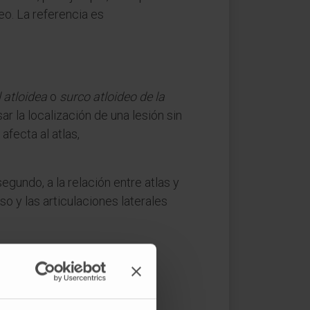
neo. La referencia es
 atloidea
o
surco atloideo de la
ar la localización de una lesión sin
afecta al atlas,
 segundo, a la relación entre atlas y
so y las articulaciones laterales