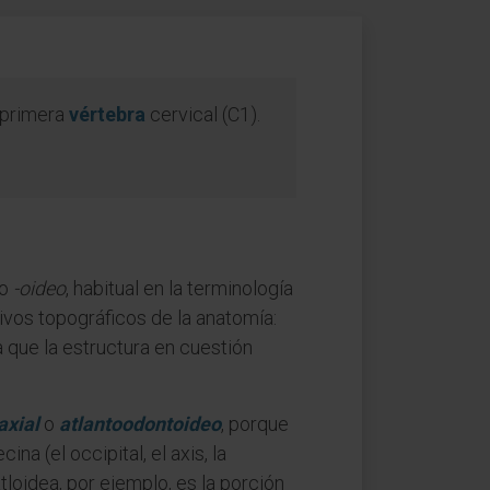
a primera
vértebra
cervical (C1).
jo
-oideo
, habitual en la terminología
ivos topográficos de la anatomía:
 que la estructura en cuestión
axial
o
atlantoodontoideo
, porque
a (el occipital, el axis, la
atloidea, por ejemplo, es la porción