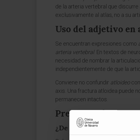
de la arteria vertebral que discurre
exclusivamente al atlas, no a su art
Uso del adjetivo en
Se encuentran expresiones como
arteria vertebral
. En textos de neur
necesidad de nombrar la articulación
independientemente de que la artic
Conviene no confundir
atloideo
co
axis. Una fractura atloidea puede no
permanecen intactos.
Preguntas frecuent
¿De dónde viene la palab