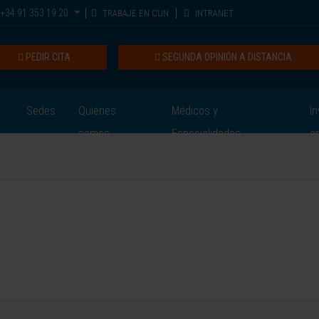
+34 91 353 19 20
TRABAJE EN CUN
INTRANET
PEDIR CITA
SEGUNDA OPINIÓN A DISTANCIA
Sedes
Quiénes
Médicos y
In
somos
Especialidades
e