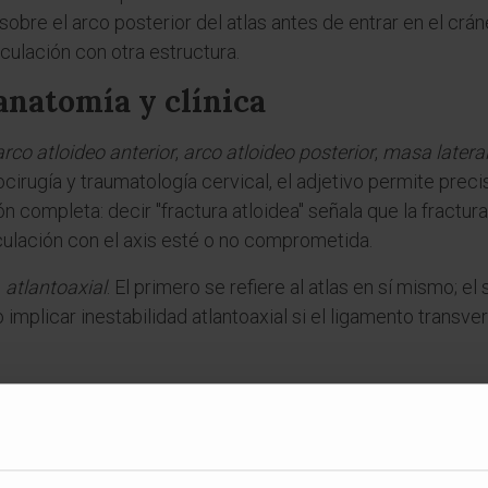
 sobre el arco posterior del atlas antes de entrar en el crá
iculación con otra estructura.
 anatomía y clínica
arco atloideo anterior
,
arco atloideo posterior
,
masa lateral
ocirugía y traumatología cervical, el adjetivo permite precis
 completa: decir "fractura atloidea" señala que la fractura 
ulación con el axis esté o no comprometida.
n
atlantoaxial
. El primero se refiere al atlas en sí mismo; el
 implicar inestabilidad atlantoaxial si el ligamento transver
es
ra atloideo?