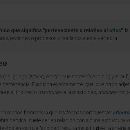
ico que significa "perteneciente o relativo al
atlas
"
, l
uras, regiones o procesos vinculados a esta vértebra.
eo
s
(del griego Ἄτλας, el titán que sostenía el cielo) y el sufi
e pertenencia. Funciona exactamente igual que otros adjet
iere al tiroides o
mastoideo
a la mastoides,
atloideo
indica
ce con menos frecuencia que las formas compuestas
atlanto
ra cervical suele ser en relación con alguna estructura vecin
xtos en los que "atloideo" resulta insustituible: la arteria 