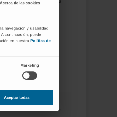
anatomía indica pertenencia. La
Acerca de las cookies
 la navegación y usabilidad
siempre la relación entre dos
. A continuación, puede
mación en nuestra
Política de
la columna vertebral
.
Marketing
atomica: la vértebra cervical 1
.
Aceptar todas
finiciones del Diccionario médico: