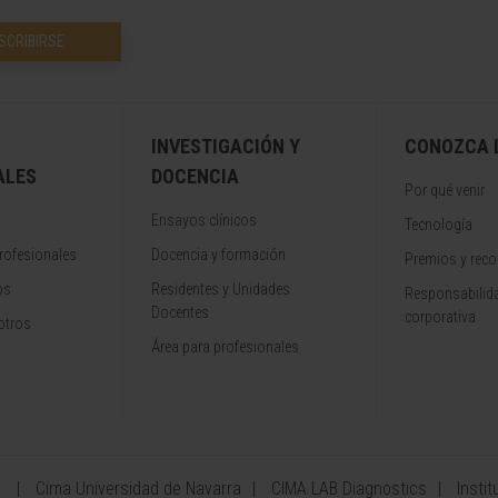
SCRIBIRSE
INVESTIGACIÓN Y
CONOZCA L
ALES
DOCENCIA
Por qué venir
Ensayos clínicos
Tecnología
rofesionales
Docencia y formación
Premios y rec
os
Residentes y Unidades
Responsabilida
Docentes
corporativa
otros
Área para profesionales
a
Cima Universidad de Navarra
CIMA LAB Diagnostics
Instit