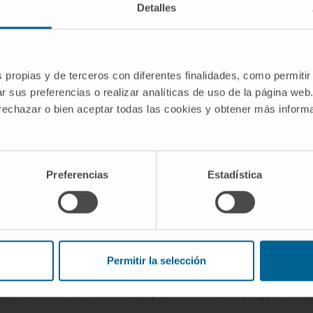
 titán mitológico, combinado con el sufijo -oideo, que en 
Detalles
 observa en
mastoideo
,
tiroideo
o
coroideo
.
e atlantoaxial?
s propias y de terceros con diferentes finalidades, como permitir
l atlas considerado de forma aislada. Atlantoaxial implica 
r sus preferencias o realizar analíticas de uso de la página web
 rechazar o bien aceptar todas las cookies y obtener más infor
nal de Medicina de EE. UU.).
Lesiones y enfermedades de 
Preferencias
Estadística
lico general).
Trastornos de la unión craneocervical
.
Anatomy, Head and Neck: Atlantoaxial Joint
.
ology (Scielo Chile).
Inconsistencias de la Terminologia An
Permitir la selección
l diccionario
sociados al término atloideo, puede consultar las siguientes de