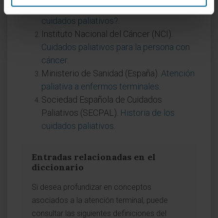
MedlinePlus en español.
¿Qué son los
cuidados paliativos?
.
Instituto Nacional del Cáncer (NCI).
Cuidados paliativos para la persona con
cáncer
.
Ministerio de Sanidad (España).
Atención
paliativa a enfermos terminales
.
Sociedad Española de Cuidados
Paliativos (SECPAL).
Historia de los
cuidados paliativos
.
Entradas relacionadas en el
diccionario
Si desea profundizar en conceptos
asociados a la atención terminal, puede
consultar las siguientes definiciones del