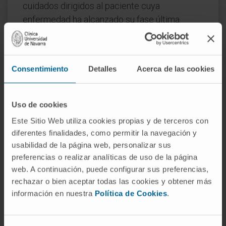
cuidados dirigidos al paciente cuya
enfermedad ha alcanzado su fase última.
¿Es lo mismo atención terminal
que cuidados paliativos?
Consentimiento
Detalles
Acerca de las cookies
No. Los
cuidados paliativos
pueden
aplicarse desde que se identifica una
enfermedad grave y coexistir con un abordaje
Uso de cookies
curativo. La atención terminal comienza
Este Sitio Web utiliza cookies propias y de terceros con
cuando se suspende el objetivo de curación y
diferentes finalidades, como permitir la navegación y
la muerte se prevé cercana, habitualmente en
usabilidad de la página web, personalizar sus
un plazo de seis meses o menos.
preferencias o realizar analíticas de uso de la página
web. A continuación, puede configurar sus preferencias,
¿Dónde se presta la atención
rechazar o bien aceptar todas las cookies y obtener más
terminal?
información en nuestra
Política de Cookies
.
Depende de los recursos disponibles y de las
preferencias del paciente y su familia. Puede