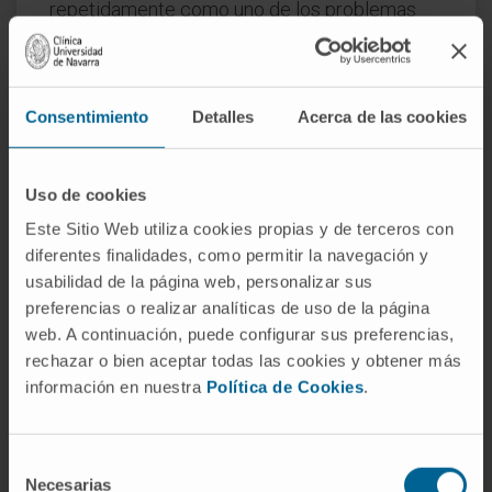
repetidamente como uno de los problemas
centrales de la salud global.
Preguntas frecuentes
Consentimiento
Detalles
Acerca de las cookies
¿De dónde viene la expresión
atención médica?
Uso de cookies
De las voces latinas
attendere
('dirigir hacia,
Este Sitio Web utiliza cookies propias y de terceros con
ocuparse de') y
medicus
('relativo a la
diferentes finalidades, como permitir la navegación y
medicina'). En español, "atención" se
usabilidad de la página web, personalizar sus
documenta desde el siglo XV; su uso en el
preferencias o realizar analíticas de uso de la página
contexto sanitario se consolida a lo largo del
web. A continuación, puede configurar sus preferencias,
XX con la aparición de los sistemas de salud
rechazar o bien aceptar todas las cookies y obtener más
organizados.
información en nuestra
Política de Cookies
.
¿Es lo mismo atención médica que
atención sanitaria?
Selección
Necesarias
de