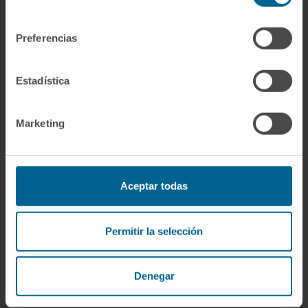
Estrictamente, no. La atención médica se
consentimiento
refiere a los actos del médico; la sanitaria
Preferencias
incluye a todos los profesionales de la salud.
Pero en el uso habitual, sobre todo en
América Latina, ambas expresiones suelen
Estadística
funcionar como equivalentes.
Marketing
¿Cuántos niveles de atención
médica existen?
Tres en la mayoría de los sistemas: primaria,
Aceptar todas
secundaria (o especializada) y terciaria.
Algunos países reconocen un cuarto nivel
para centros de referencia
Permitir la selección
superespecializados o de investigación
clínica avanzada.
Denegar
Referencias