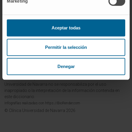
Marketing
Aceptar todas
La información proporcionada en este Diccionario Médico de la
Clínica Universidad de Navarra tiene como objetivo principal
ofrecer un contexto y entendimiento general sobre términos
Permitir la selección
médicos y no debe ser utilizada como fuente única para tomar
decisiones relacionadas con la salud. Esta información es
meramente informativa y no sustituye en ningún caso el consejo,
diagnóstico, tratamiento o recomendaciones de profesionales de
Denegar
la salud. Siempre es esencial consultar a un médico o especialista
para tratar cualquier condición o síntoma médico. La Clínica
Universidad de Navarra no se responsabiliza por el uso
inapropiado o la interpretación de la información contenida en
este diccionario.
Infografías realizadas con https://BioRender.com
© Clínica Universidad de Navarra 2026