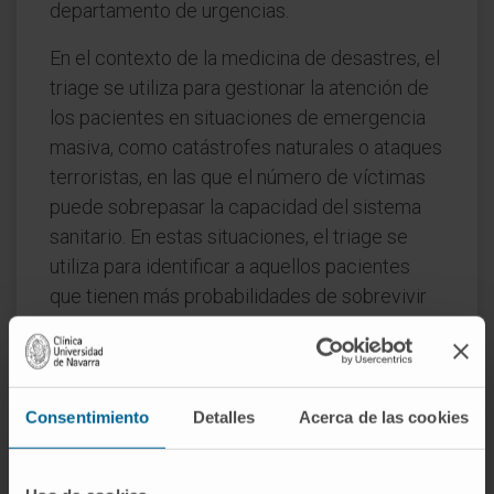
departamento de urgencias.
En el contexto de la medicina de desastres, el
triage se utiliza para gestionar la atención de
los pacientes en situaciones de emergencia
masiva, como catástrofes naturales o ataques
terroristas, en las que el número de víctimas
puede sobrepasar la capacidad del sistema
sanitario. En estas situaciones, el triage se
utiliza para identificar a aquellos pacientes
que tienen más probabilidades de sobrevivir
con la atención médica disponible, y para
asignar los recursos médicos limitados de la
manera más eficiente posible.
Consentimiento
Detalles
Acerca de las cookies
Es importante tener en cuenta que el triage no
es un sustituto de la evaluación médica
completa y la atención médica adecuada. Más