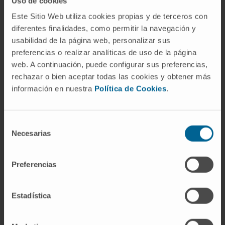
Uso de cookies
bien, es una herramienta para gestionar el flujo
Este Sitio Web utiliza cookies propias y de terceros con
de pacientes en situaciones de alta demanda
diferentes finalidades, como permitir la navegación y
y para asegurar que cada paciente recibe el
usabilidad de la página web, personalizar sus
preferencias o realizar analíticas de uso de la página
nivel de atención apropiado para su condición.
web. A continuación, puede configurar sus preferencias,
En última instancia, el triage es un
rechazar o bien aceptar todas las cookies y obtener más
componente esencial de la medicina de
información en nuestra
Política de Cookies
.
urgencias y desastres que contribuye a salvar
vidas y a mejorar los resultados de los
Selección
pacientes. A través de la formación continua y
Necesarias
de
la investigación, los profesionales de la salud
consentimiento
buscan mejorar constantemente los sistemas
Preferencias
y las técnicas de triage para optimizar la
atención de los pacientes en situaciones de
Estadística
urgencia y emergencia.
© Clínica Universidad de Navarra 2023