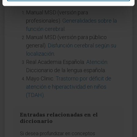
Manual MSD (versión para
profesionales).
Generalidades sobre la
función cerebral
.
Manual MSD (versión para público
general).
Disfunción cerebral según su
localización
.
Real Academia Española.
Atención
.
Diccionario de la lengua española.
Mayo Clinic.
Trastorno por déficit de
atención e hiperactividad en niños
(TDAH)
.
Entradas relacionadas en el
diccionario
Si desea profundizar en conceptos