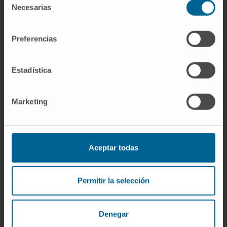
Necesarias
de
cuando un estímulo destacado captura el foco
consentimiento
de modo automático.
Preferencias
¿La atención activa se puede
entrenar?
Estadística
Sí. La práctica de tareas que exigen
concentración sostenida mejora el
Marketing
rendimiento atencional, y existen protocolos
de rehabilitación neuropsicológica diseñados
específicamente para pacientes con déficits
tras lesiones cerebrales. La evidencia sobre
Aceptar todas
el efecto de la meditación de tipo mindfulness
en la atención activa es creciente, aunque la
Permitir la selección
magnitud de la mejora varía mucho según los
estudios.
Denegar
Referencias