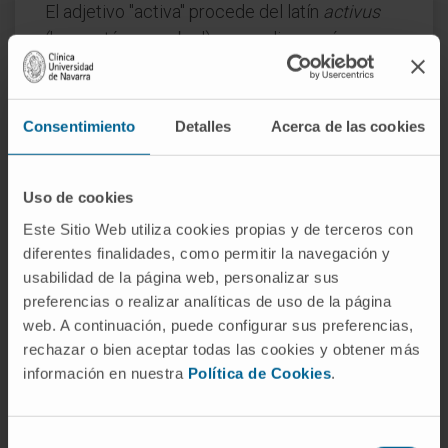
El adjetivo "activa" procede del latín
activus
('que actúa, que obra'), y se aplica aquí para
subrayar que esta modalidad atencional
requiere la participación voluntaria del sujeto.
La distinción entre atención activa y pasiva
Consentimiento
Detalles
Acerca de las cookies
aparece ya en la tradición psicológica del
siglo XIX, consolidada sobre todo por William
Uso de cookies
James en 1890.
Este Sitio Web utiliza cookies propias y de terceros con
¿Es lo mismo atención activa que
diferentes finalidades, como permitir la navegación y
atención selectiva?
usabilidad de la página web, personalizar sus
preferencias o realizar analíticas de uso de la página
No. La
atención selectiva
describe la
web. A continuación, puede configurar sus preferencias,
capacidad de filtrar unos estímulos frente a
rechazar o bien aceptar todas las cookies y obtener más
otros, mientras que "activa" alude al carácter
información en nuestra
Política de Cookies
.
voluntario del proceso. Lo habitual es que la
atención selectiva se ejerza de forma activa,
pero puede haber selección involuntaria
Selección