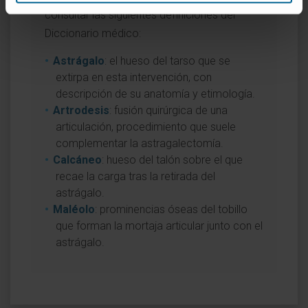
consultar las siguientes definiciones del
Diccionario médico:
Astrágalo
: el hueso del tarso que se
extirpa en esta intervención, con
descripción de su anatomía y etimología.
Artrodesis
: fusión quirúrgica de una
articulación, procedimiento que suele
complementar la astragalectomía.
Calcáneo
: hueso del talón sobre el que
recae la carga tras la retirada del
astrágalo.
Maléolo
: prominencias óseas del tobillo
que forman la mortaja articular junto con el
astrágalo.