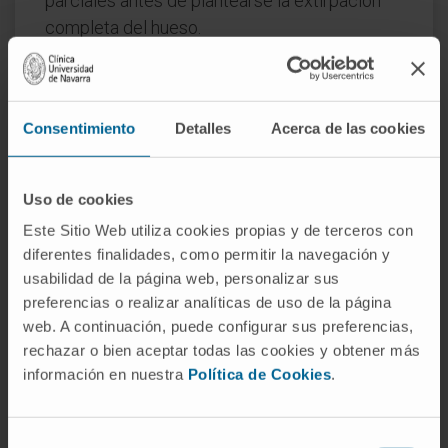
parciales antes de plantearse la extirpación
completa del hueso.
¿Puede caminar una persona sin
astrágalo?
Consentimiento
Detalles
Acerca de las cookies
Sí, aunque la marcha no es normal. Al faltar la
pieza que conecta la pierna con el pie, se
pierde movilidad en el tobillo y la longitud
Uso de cookies
funcional de la extremidad se acorta. La
Este Sitio Web utiliza cookies propias y de terceros con
artrodesis tibiocalcánea que suele acompañar
diferentes finalidades, como permitir la navegación y
a la astragalectomía proporciona un pie
usabilidad de la página web, personalizar sus
plantígrado (que apoya plano en el suelo) y
preferencias o realizar analíticas de uso de la página
permite caminar, si bien con rigidez y cierta
web. A continuación, puede configurar sus preferencias,
cojera.
rechazar o bien aceptar todas las cookies y obtener más
información en nuestra
Política de Cookies
.
Referencias
Biblioteca Nacional de Medicina de
Selección