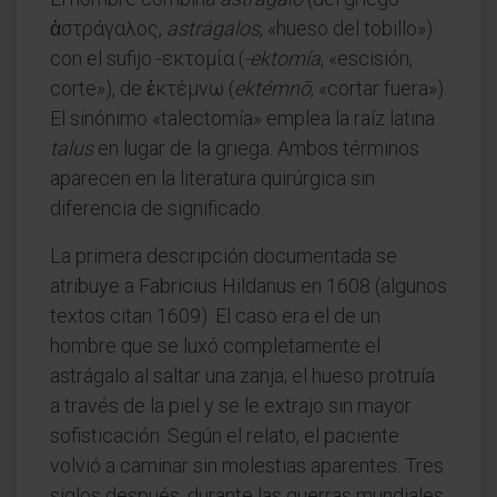
ἀστράγαλος,
astrágalos
, «hueso del tobillo»)
con el sufijo -εκτομία (
-ektomía
, «escisión,
corte»), de ἐκτέμνω (
ektémnō
, «cortar fuera»).
El sinónimo «talectomía» emplea la raíz latina
talus
en lugar de la griega. Ambos términos
aparecen en la literatura quirúrgica sin
diferencia de significado.
La primera descripción documentada se
atribuye a Fabricius Hildanus en 1608 (algunos
textos citan 1609). El caso era el de un
hombre que se luxó completamente el
astrágalo al saltar una zanja; el hueso protruía
a través de la piel y se le extrajo sin mayor
sofisticación. Según el relato, el paciente
volvió a caminar sin molestias aparentes. Tres
siglos después, durante las guerras mundiales,