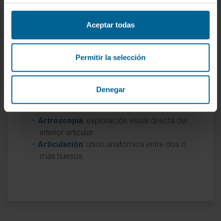
Entradas relacionadas en el
diccionario
Aceptar todas
Si desea profundizar en conceptos
asociados al artrograma, puede consultar
Permitir la selección
las siguientes definiciones del Diccionario
médico:
Denegar
Artrografía
: técnica de imagen con
contraste intraarticular.
Artroscopia
: exploración visual directa del
interior articular.
Articulación
: unión anatómica entre dos o
más huesos.