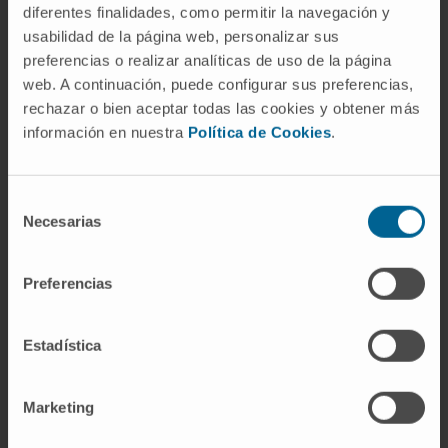
ha sustituido en gran parte de las indicaciones
diferentes finalidades, como permitir la navegación y
ambulatorias, pero el artrograma convencional
usabilidad de la página web, personalizar sus
preferencias o realizar analíticas de uso de la página
con fluoroscopia mantiene su utilidad cuando
web. A continuación, puede configurar sus preferencias,
lo que se necesita es una valoración dinámica
rechazar o bien aceptar todas las cookies y obtener más
de la articulación en movimiento.
información en nuestra
Política de Cookies
.
Referencias
Selección
Nemours KidsHealth.
Artrografía (para
Necesarias
de
padres)
.
consentimiento
Cigna.
Artrografía (radiografía de las
Preferencias
articulaciones)
.
MedlinePlus en español.
Radiografía de
una articulación
.
Estadística
Real Academia Española.
Artrografía.
Diccionario de la lengua española
.
Marketing