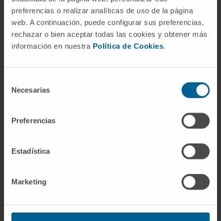
preferencias o realizar analíticas de uso de la página
cordones posteriores o de los nervios
web. A continuación, puede configurar sus preferencias,
periféricos de fibra gruesa.
rechazar o bien aceptar todas las cookies y obtener más
¿Es lo mismo artrestesia que
información en nuestra
Política de Cookies
.
propiocepción?
Estrictamente, no. La artrestesia es un
Selección
Necesarias
componente de la propiocepción, no un
de
consentimiento
sinónimo. La propiocepción abarca también la
percepción de fuerza, tensión muscular y
Preferencias
carga sobre las articulaciones, modalidades
que dependen más de los husos musculares y
Estadística
de los órganos tendinosos de Golgi que de los
receptores articulares propiamente dichos.
Marketing
Referencias
MedlinePlus.
Dolor articular
.