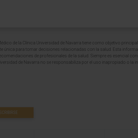
dico de la Clínica Universidad de Navarra tiene como objetivo principal
te única para tomar decisiones relacionadas con la salud. Esta informa
recomendaciones de profesionales de la salud. Siempre es esencial consu
versidad de Navarra no se responsabiliza por el uso inapropiado o la in
SCRIBIRSE