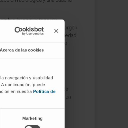
ido a la semilla, pero sin
programar la cirugía con más margen
nera incomodidad y cierta ansiedad.
orque no necesita equipamiento
Acerca de las cookies
 la navegación y usabilidad
. A continuación, puede
el tejido. Recuerda al arpón de
mación en nuestra
Política de
okwire
(alambre con gancho); en
Marketing