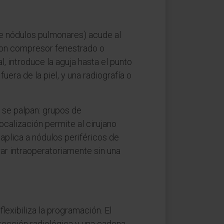
 de nódulos pulmonares) acude al
 con compresor fenestrado o
l, introduce la aguja hasta el punto
uera de la piel, y una radiografía o
o se palpan: grupos de
calización permite al cirujano
 aplica a nódulos periféricos de
ar intraoperatoriamente sin una
lexibiliza la programación. El
tección radiológica y una cadena