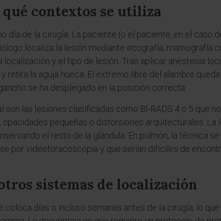
 qué contextos se utiliza
o día de la cirugía. La paciente (o el paciente, en el caso
adiólogo localiza la lesión mediante ecografía, mamografía
ocalización y el tipo de lesión. Tras aplicar anestesia loca
y retira la aguja hueca. El extremo libre del alambre queda f
gancho se ha desplegado en la posición correcta.
ual son las lesiones clasificadas como BI-RADS 4 o 5 que n
opacidades pequeñas o distorsiones arquitecturales. La lo
onservando el resto de la glándula. En pulmón, la técnica se
 por videotoracoscopia y que serían difíciles de encontr
otros sistemas de localización
 coloca días o incluso semanas antes de la cirugía, lo que f
gamma. La desventaja es que requiere un protocolo de pro