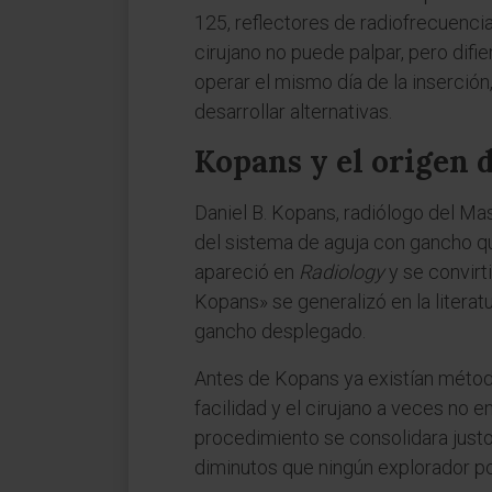
125, reflectores de radiofrecuenci
cirujano no puede palpar, pero difie
operar el mismo día de la inserción
desarrollar alternativas.
Kopans y el origen d
Daniel B. Kopans, radiólogo del Ma
del sistema de aguja con gancho que
apareció en
Radiology
y se convirt
Kopans» se generalizó en la litera
gancho desplegado.
Antes de Kopans ya existían método
facilidad y el cirujano a veces no e
procedimiento se consolidara just
diminutos que ningún explorador po