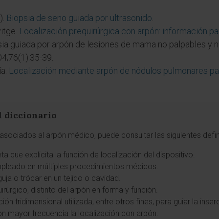
).
Biopsia de seno guiada por ultrasonido
.
vitge.
Localización prequirúrgica con arpón: información pa
sia guiada por arpón de lesiones de mama no palpables y n
04;76(1):35-39.
ía.
Localización mediante arpón de nódulos pulmonares par
l diccionario
asociados al arpón médico, puede consultar las siguientes defin
a que explicita la función de localización del dispositivo.
mpleado en múltiples procedimientos médicos.
guja o trócar en un tejido o cavidad.
rúrgico, distinto del arpón en forma y función.
ción tridimensional utilizada, entre otros fines, para guiar la inse
on mayor frecuencia la localización con arpón.