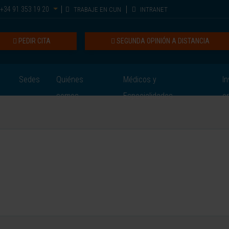
+34 91 353 19 20
TRABAJE EN CUN
INTRANET
PEDIR CITA
SEGUNDA OPINIÓN A DISTANCIA
Sedes
Quiénes
Médicos y
In
somos
Especialidades
e