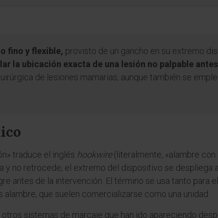
 fino y flexible,
provisto de un gancho en su extremo dis
ar la ubicación exacta de una lesión no palpable antes 
equirúrgica de lesiones mamarias, aunque también se empl
dico
ón» traduce el inglés
hookwire
(literalmente, «alambre con 
a y no retrocede, el extremo del dispositivo se despliega a
gre antes de la intervención. El término se usa tanto para 
s alambre, que suelen comercializarse como una unidad.
 otros sistemas de marcaje que han ido apareciendo despu