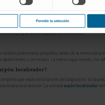
ayoría de las pacientes refieren solo la molestia del pincha
ja. No suele precisar sedación.
 después de colocado?
Permitir la selección
 sobre todo si la lesión se sitúa en tejido mamario muy den
ción y se programa la cirugía para el mismo día.
 nódulos pulmonares pequeños antes de la resección por 
s abdominales y cervicales. La mama sigue siendo, con dife
arpón localizador?
completa que explicita la función del dispositivo. En la pr
nnecesaria la aclaración. La entrada
arpón localizador
del