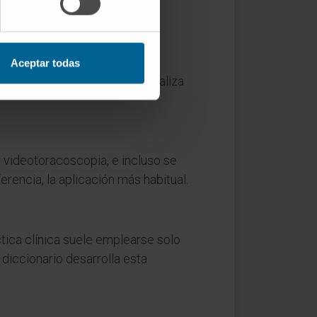
zo inicial y algo de presión
Aceptar todas
so o muy graso. Por eso se realiza
videotoracoscopia, e incluso se
rencia, la aplicación más habitual.
áctica clínica suele emplearse solo
 diccionario desarrolla esta