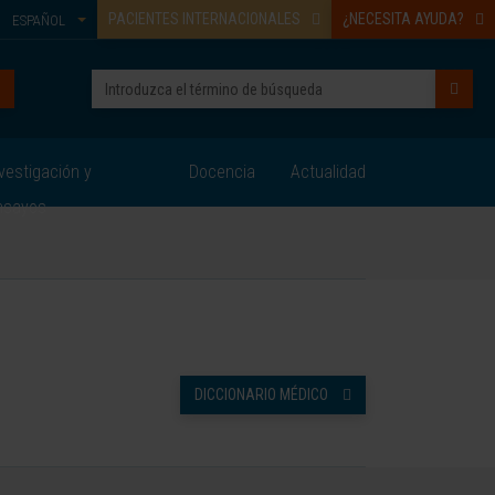
PACIENTES INTERNACIONALES
¿NECESITA AYUDA?
ESPAÑOL
vestigación y
Docencia
Actualidad
nsayos
DICCIONARIO MÉDICO