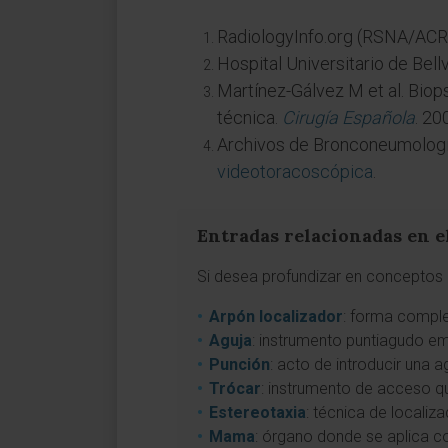
RadiologyInfo.org (RSNA/ACR
Hospital Universitario de Bell
Martínez-Gálvez M et al. Biop
técnica.
Cirugía Española
. 20
Archivos de Bronconeumolog
videotoracoscópica
.
Entradas relacionadas en e
Si desea profundizar en conceptos 
Arpón localizador
: forma complet
Aguja
: instrumento puntiagudo e
Punción
: acto de introducir una a
Trócar
: instrumento de acceso qui
Estereotaxia
: técnica de localiza
Mama
: órgano donde se aplica c