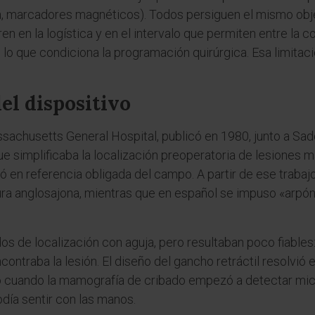
a, marcadores magnéticos). Todos persiguen el mismo objet
ren en la logística y en el intervalo que permiten entre la co
, lo que condiciona la programación quirúrgica. Esa limitac
el dispositivo
ssachusetts General Hospital, publicó en 1980, junto a S
 simplificaba la localización preoperatoria de lesiones ma
ió en referencia obligada del campo. A partir de ese trabaj
tura anglosajona, mientras que en español se impuso «arpón
s de localización con aguja, pero resultaban poco fiables
ncontraba la lesión. El diseño del gancho retráctil resolvi
o cuando la mamografía de cribado empezó a detectar mic
día sentir con las manos.