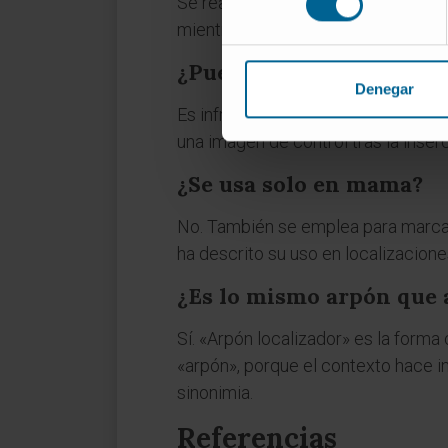
Se realiza con anestesia local. La m
mientras el radiólogo avanza la agu
¿Puede moverse el arpón
Denegar
Es infrecuente, pero puede ocurrir,
una imagen de control tras la inser
¿Se usa solo en mama?
No. También se emplea para marcar
ha descrito su uso en localizacione
¿Es lo mismo arpón que 
Sí. «Arpón localizador» es la forma 
«arpón», porque el contexto hace i
sinonimia.
Referencias