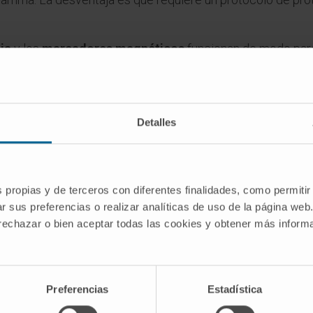
ia
y los
marcadores magnéticos
funcionan de modo parec
ransductor externo capta durante la operación. Permiten 
lambre sobresaliendo de la piel durante horas, cosa que ge
n sigue siendo el método más extendido a escala global p
Detalles
janos llevan décadas familiarizados con él.
es
?
s propias y de terceros con diferentes finalidades, como permitir
r sus preferencias o realizar analíticas de uso de la página web
pliega en el extremo del alambre una vez liberado dentro d
 rechazar o bien aceptar todas las cookies y obtener más infor
pero las púas impiden que retroceda. En inglés se utiliza
ho
rpón.
miento?
Preferencias
Estadística