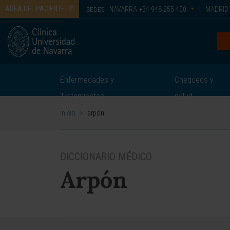
ÁREA DEL PACIENTE
NAVARRA
+34 948 255 400
MADRID
SEDES:
Enfermedades y
Chequeos y
Tratamientos
salud
Inicio
>
arpón
DICCIONARIO MÉDICO
Arpón