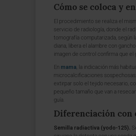
Cómo se coloca y en
El procedimiento se realiza el mism
servicio de radiología, donde el r
tomografía computarizada, según la l
diana, libera el alambre con gancho 
imagen de control confirma que el 
En
mama
, la indicación más habit
microcalcificaciones sospechosas, 
extirpar solo el tejido necesario, c
pequeño tamaño que van a resecarse
guía.
Diferenciación con 
Semilla radiactiva (yodo-125).
Se
cirujano la detecta con una sonda 