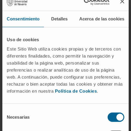
centro único. El circuito de recompensa
implica al área tegmental ventral, al núcleo
Consentimiento
Detalles
Acerca de las cookies
accumbens, a la corteza prefrontal y a los
propios núcleos septales, entre otras
estructuras. Lo que Olds y Milner demostraron
Uso de cookies
fue que la estimulación de esta zona genera
Este Sitio Web utiliza cookies propias y de terceros con
un refuerzo positivo intenso, no que sea el
diferentes finalidades, como permitir la navegación y
único lugar del cerebro capaz de producirlo.
usabilidad de la página web, personalizar sus
¿Qué ocurre si se lesiona el área
preferencias o realizar analíticas de uso de la página
septal?
web. A continuación, puede configurar sus preferencias,
rechazar o bien aceptar todas las cookies y obtener más
En modelos animales, la lesión de los núcleos
información en nuestra
Política de Cookies
.
septales produce un cuadro conocido como
"rabia septal": el animal se vuelve
Selección
hiperreactivo, agresivo ante estímulos
Necesarias
de
mínimos y difícil de manipular. El fenómeno se
consentimiento
interpreta como una liberación de las