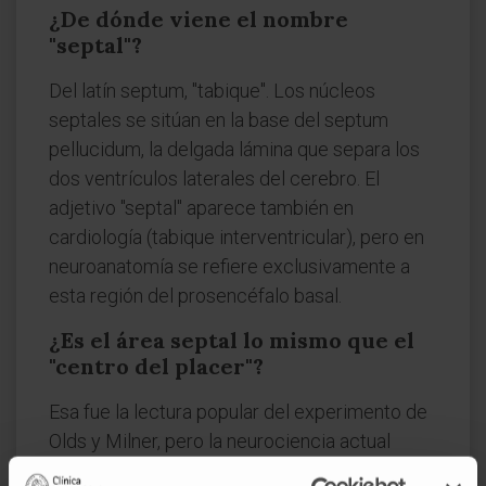
¿De dónde viene el nombre
"septal"?
Del latín septum, "tabique". Los núcleos
septales se sitúan en la base del septum
pellucidum, la delgada lámina que separa los
dos ventrículos laterales del cerebro. El
adjetivo "septal" aparece también en
cardiología (tabique interventricular), pero en
neuroanatomía se refiere exclusivamente a
esta región del prosencéfalo basal.
¿Es el área septal lo mismo que el
"centro del placer"?
Esa fue la lectura popular del experimento de
Olds y Milner, pero la neurociencia actual
considera que la recompensa no reside en un