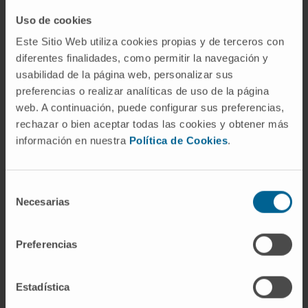
adquiere relevancia al considerar las
Uso de cookies
dificultades de cognición social observadas
Este Sitio Web utiliza cookies propias y de terceros con
en el trastorno del espectro autista.
diferentes finalidades, como permitir la navegación y
Preguntas frecuentes
usabilidad de la página web, personalizar sus
preferencias o realizar analíticas de uso de la página
¿Por qué se la llama «el centro del
web. A continuación, puede configurar sus preferencias,
miedo»?
rechazar o bien aceptar todas las cookies y obtener más
información en nuestra
Política de Cookies
.
La expresión se popularizó a raíz de los
trabajos de Joseph LeDoux en la década de
Selección
1990, que demostraron la participación de la
Necesarias
de
amígdala en el condicionamiento al miedo. No
consentimiento
obstante, calificarla así resulta simplificador: la
amígdala interviene también en emociones
Preferencias
positivas, en la memoria, en la conducta social
y en la regulación autonómica. La etiqueta ha
Estadística
ido perdiendo vigencia en la literatura