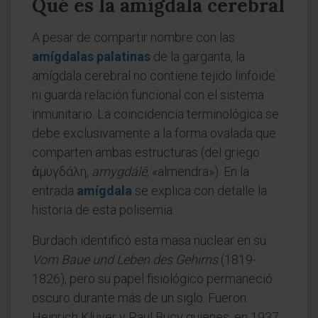
Qué es la amígdala cerebral
A pesar de compartir nombre con las
amígdalas palatinas
de la garganta, la
amígdala cerebral no contiene tejido linfoide
ni guarda relación funcional con el sistema
inmunitario. La coincidencia terminológica se
debe exclusivamente a la forma ovalada que
comparten ambas estructuras (del griego
ἀμυγδάλη,
amygdálē
, «almendra»). En la
entrada
amígdala
se explica con detalle la
historia de esta polisemia.
Burdach identificó esta masa nuclear en su
Vom Baue und Leben des Gehirns
(1819-
1826), pero su papel fisiológico permaneció
oscuro durante más de un siglo. Fueron
Heinrich Klüver y Paul Bucy quienes, en 1937,