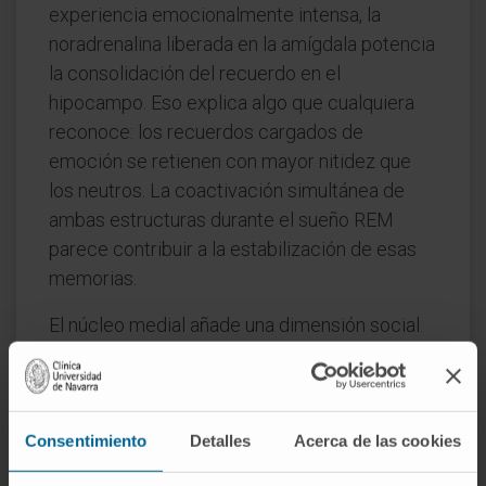
experiencia emocionalmente intensa, la
noradrenalina liberada en la amígdala potencia
la consolidación del recuerdo en el
hipocampo. Eso explica algo que cualquiera
reconoce: los recuerdos cargados de
emoción se retienen con mayor nitidez que
los neutros. La coactivación simultánea de
ambas estructuras durante el sueño REM
parece contribuir a la estabilización de esas
memorias.
El núcleo medial añade una dimensión social.
Estudios de lesión y de neuroimagen funcional
han mostrado que esta región participa en la
identificación de expresiones faciales
emocionales y en la evaluación de la fiabilidad
Consentimiento
Detalles
Acerca de las cookies
de rostros desconocidos, un dato que