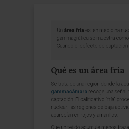
Un
área fría
es, en medicina nuc
gammagráfica se muestra como un
Cuando el defecto de captación s
Qué es un área fría
Se trata de una región donde la acu
gammacámara
recoge una señal m
captación. El calificativo "fría" p
nuclear: las regiones de baja activi
aparecían en rojos y amarillos.
Que un tejido acumule menos traza