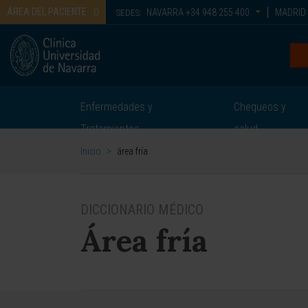
ÁREA DEL PACIENTE
NAVARRA
+34 948 255 400
MADRID
SEDES:
Enfermedades y
Chequeos y
Tratamientos
salud
Inicio
>
área fría
DICCIONARIO MÉDICO
Área fría