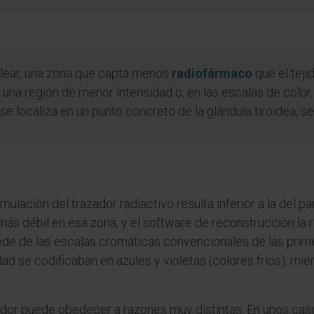
lear, una zona que capta menos
radiofármaco
que el teji
a región de menor intensidad o, en las escalas de color, 
e localiza en un punto concreto de la glándula tiroidea, 
mulación del trazador radiactivo resulta inferior a la del 
ás débil en esa zona, y el software de reconstrucción la
rocede de las escalas cromáticas convencionales de las pr
dad se codificaban en azules y violetas (colores fríos), mie
dor puede obedecer a razones muy distintas. En unos caso