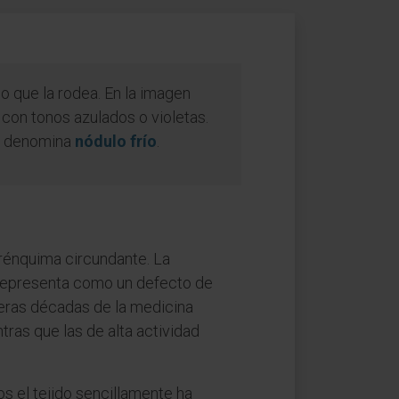
do que la rodea. En la imagen
con tonos azulados o violetas.
se denomina
nódulo frío
.
parénquima circundante. La
 representa como un defecto de
imeras décadas de la medicina
ntras que las de alta actividad
s el tejido sencillamente ha