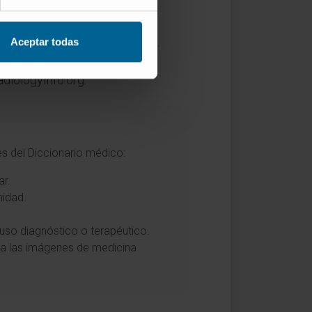
médica en español.
ciclopedia médica en español.
Aceptar todas
adiologyInfo.org.
es del Diccionario médico:
r.
nidad.
so diagnóstico o terapéutico.
era las imágenes de medicina