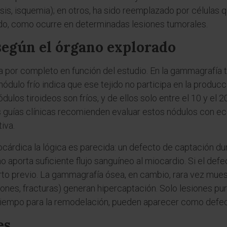
rosis, isquemia); en otros, ha sido reemplazado por célula
ado, como ocurre en determinadas lesiones tumorales.
 según el órgano explorado
ia por completo en función del estudio. En la gammagrafía 
ódulo frío indica que ese tejido no participa en la produc
os tiroideos son fríos, y de ellos solo entre el 10 y el 20 
s guías clínicas recomienden evaluar estos nódulos con ec
iva.
cárdica la lógica es parecida: un defecto de captación dur
o aporta suficiente flujo sanguíneo al miocardio. Si el def
nfarto previo. La gammagrafía ósea, en cambio, rara vez muest
iones, fracturas) generan hipercaptación. Solo lesiones pu
 tiempo para la remodelación, pueden aparecer como defect
es