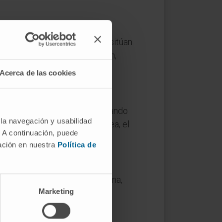
atosos). Las series clásicas sitúan
fía y, en muchos casos, punción,
Acerca de las cookies
rmaco que su entorno, reflejando
 la navegación y usabilidad
usente. En la práctica tiroidea, el
. A continuación, puede
yor sospecha clínica.
mación en nuestra
Política de
menor emisión de fotones gamma,
Marketing
una medida térmica.