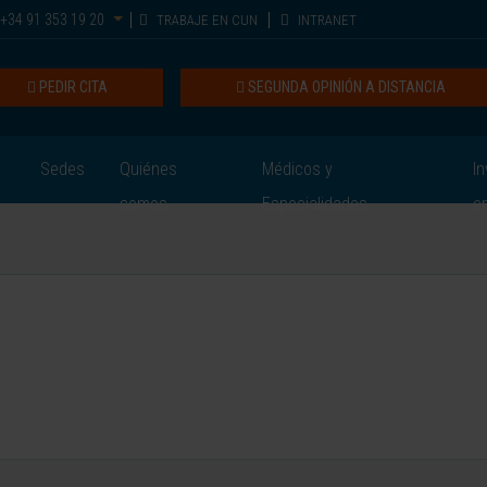
+34 91 353 19 20
TRABAJE EN CUN
INTRANET
PEDIR CITA
SEGUNDA OPINIÓN A DISTANCIA
Sedes
Quiénes
Médicos y
In
somos
Especialidades
e