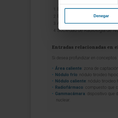
Biblioteca Nacional de Medic
Biblioteca Nacional de Medic
Denegar
American Cancer Society.
Est
Sociedad de Radiología de N
Entradas relacionadas en e
Si desea profundizar en conceptos a
Área caliente
: zona de captació
Nódulo frío
: nódulo tiroideo hip
Nódulo caliente
: nódulo tiroideo
Radiofármaco
: compuesto que c
Gammacámara
: dispositivo que
nuclear.