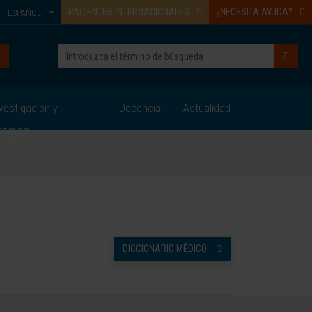
PACIENTES INTERNACIONALES
¿NECESITA AYUDA?
ESPAÑOL
vestigación y
Docencia
Actualidad
nsayos
DICCIONARIO MÉDICO