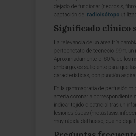
dejado de funcionar (necrosis, fib
captación del
radioisótopo
utiliz
Significado clínico
La relevancia de un área fría camb
pertecnetato de tecnecio-99m, un n
Aproximadamente el 80 % de los nódul
embargo, es suficiente para que la
características, con punción aspirat
En la gammagrafía de perfusión mio
arteria coronaria correspondiente n
indicar tejido cicatricial tras un i
lesiones óseas (metástasis, infecc
muy rápida del hueso, que no deja
Preguntas frecuent