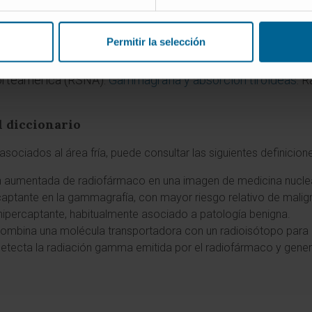
ina de EE. UU.
Nódulo tiroideo
. MedlinePlus, enciclopedia 
ina de EE. UU.
Gammagrafía de la tiroides
. MedlinePlus, en
Permitir la selección
udios de medicina nuclear y el cáncer
.
orteamérica (RSNA).
Gammagrafía y absorción tiroideas
. R
l diccionario
sociados al área fría, puede consultar las siguientes definicion
n aumentada de radiofármaco en una imagen de medicina nuclea
ocaptante en la gammagrafía, con mayor riesgo relativo de malig
 hipercaptante, habitualmente asociado a patología benigna.
ombina una molécula transportadora con un radioisótopo para u
 detecta la radiación gamma emitida por el radiofármaco y gen