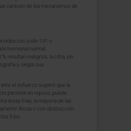
s que carecen de los mecanismos de
tiroidea con yodo-131 o
ción hormonal normal.
% resultan malignos; la cifra, sin
ografía y, según sus
ante el esfuerzo sugiere que la
ecto persiste en reposo, puede
ra áreas frías; la mayoría de las
ramente líticas o con destrucción
os fríos.