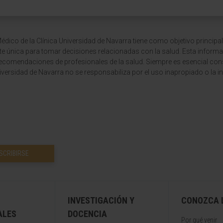
dico de la Clínica Universidad de Navarra tiene como objetivo principal
te única para tomar decisiones relacionadas con la salud. Esta informa
recomendaciones de profesionales de la salud. Siempre es esencial consu
versidad de Navarra no se responsabiliza por el uso inapropiado o la in
SCRIBIRSE
INVESTIGACIÓN Y
CONOZCA L
ALES
DOCENCIA
Por qué venir