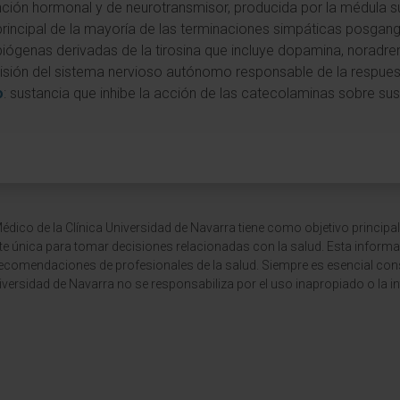
nción hormonal y de neurotransmisor, producida por la médula su
principal de la mayoría de las terminaciones simpáticas posgang
iógenas derivadas de la tirosina que incluye dopamina, noradren
ivisión del sistema nervioso autónomo responsable de la respuesta
o
: sustancia que inhibe la acción de las catecolaminas sobre su
dico de la Clínica Universidad de Navarra tiene como objetivo principal
te única para tomar decisiones relacionadas con la salud. Esta informa
recomendaciones de profesionales de la salud. Siempre es esencial consu
versidad de Navarra no se responsabiliza por el uso inapropiado o la in