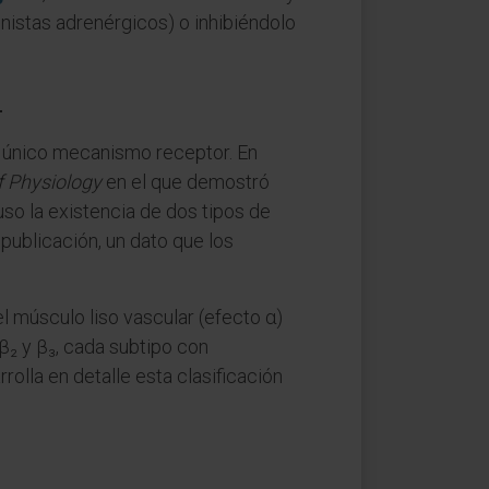
onistas adrenérgicos) o inhibiéndolo
l
n único mecanismo receptor. En
f Physiology
en el que demostró
uso la existencia de dos tipos de
u publicación, un dato que los
 músculo liso vascular (efecto α)
, β₂ y β₃, cada subtipo con
rolla en detalle esta clasificación