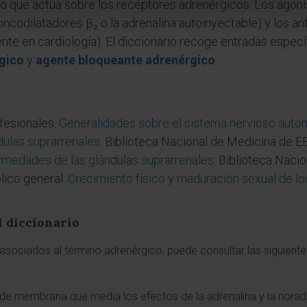
 que actúa sobre los receptores adrenérgicos. Los agonist
oncodilatadores β₂ o la adrenalina autoinyectable) y los a
e en cardiología). El diccionario recoge entradas especí
gico
y
agente bloqueante adrenérgico
.
fesionales.
Generalidades sobre el sistema nervioso aut
dulas suprarrenales
. Biblioteca Nacional de Medicina de EE
rmedades de las glándulas suprarrenales
. Biblioteca Naci
lico general.
Crecimiento físico y maduración sexual de l
l diccionario
sociados al término adrenérgico, puede consultar las siguientes
 de membrana que media los efectos de la adrenalina y la noradre