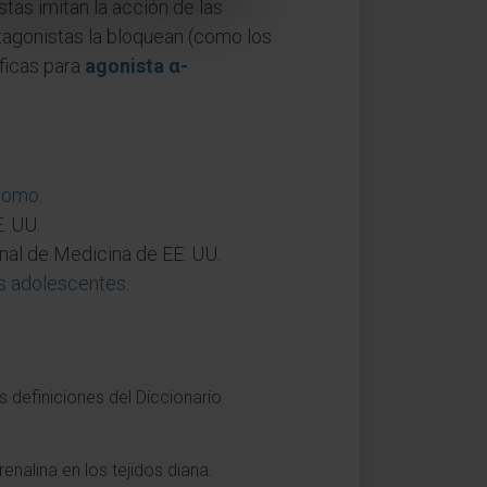
as imitan la acción de las
ntagonistas la bloquean (como los
ficas para
agonista α-
ónomo
.
. UU.
onal de Medicina de EE. UU.
os adolescentes
.
 definiciones del Diccionario
nalina en los tejidos diana.