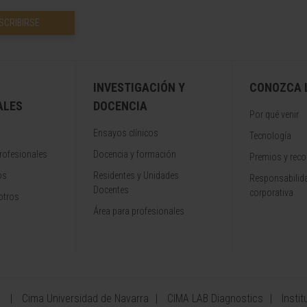
SCRIBIRSE
INVESTIGACIÓN Y
CONOZCA L
ALES
DOCENCIA
Por qué venir
Ensayos clínicos
Tecnología
rofesionales
Docencia y formación
Premios y rec
os
Residentes y Unidades
Responsabilida
Docentes
corporativa
otros
Área para profesionales
a
Cima Universidad de Navarra
CIMA LAB Diagnostics
Instit