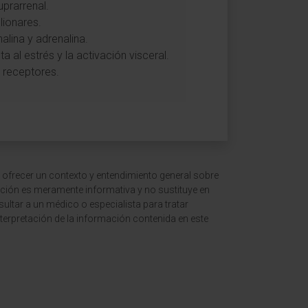
prarrenal.
lionares.
alina y adrenalina.
 al estrés y la activación visceral.
s receptores.
 ofrecer un contexto y entendimiento general sobre
ción es meramente informativa y no sustituye en
ltar a un médico o especialista para tratar
terpretación de la información contenida en este