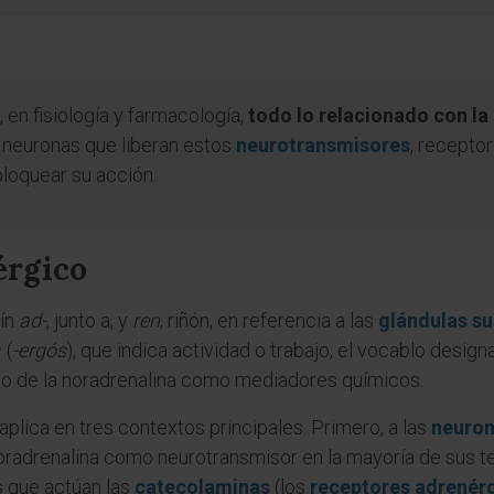
 en fisiología y farmacología,
todo lo relacionado con la
: neuronas que liberan estos
neurotransmisores
, recepto
bloquear su acción.
érgico
tín
ad-
, junto a, y
ren
, riñón, en referencia a las
glándulas su
 (
-ergós
), que indica actividad o trabajo, el vocablo design
a o de la noradrenalina como mediadores químicos.
e aplica en tres contextos principales. Primero, a las
neuron
 noradrenalina como neurotransmisor en la mayoría de sus t
 que actúan las
catecolaminas
(los
receptores adrenér