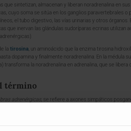
s que sintetizan, almacenan y liberan noradrenalina en su
as, cuyo soma se sitúa en los ganglios paravertebrales o
neos, el tubo digestivo, las vías urinarias y otros órganos.
 que inervan las glándulas sudoríparas ecrinas utilizan ac
 adrenérgicas).
de la
tirosina
, un aminoácido que la enzima tirosina hidroxi
 hasta dopamina y finalmente noradrenalina. En la médula su
) transforma la noradrenalina en adrenalina, que se libera
l término
ibras adrenérgicas
, se refiere a axones simpáticos posgan
ribe el nivel basal de actividad simpática sobre un órgan
sión arterial en reposo). Y un
estímulo adrenérgico
es cualq
fisiológico o farmacológico.