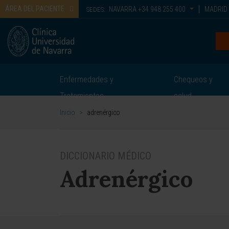
ÁREA DEL PACIENTE
NAVARRA
+34 948 255 400
MADRID
SEDES:
Enfermedades y
Chequeos y
Tratamientos
salud
Inicio
>
adrenérgico
DICCIONARIO MÉDICO
Adrenérgico