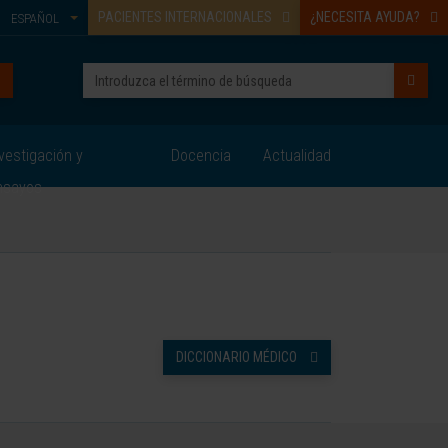
PACIENTES INTERNACIONALES
¿NECESITA AYUDA?
ESPAÑOL
vestigación y
Docencia
Actualidad
nsayos
DICCIONARIO MÉDICO