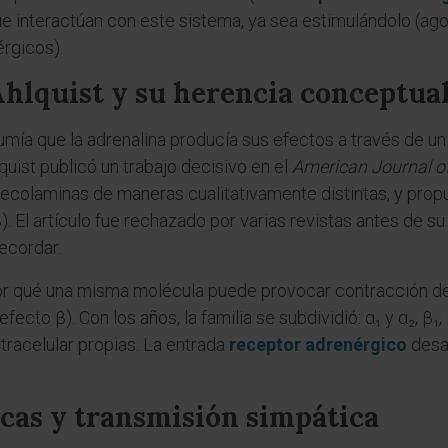
que interactúan con este sistema, ya sea estimulándolo (ag
rgicos).
 Ahlquist y su herencia conceptua
mía que la adrenalina producía sus efectos a través de u
ist publicó un trabajo decisivo en el
American Journal o
tecolaminas de maneras cualitativamente distintas, y prop
(β). El artículo fue rechazado por varias revistas antes de s
ecordar.
or qué una misma molécula puede provocar contracción del
fecto β). Con los años, la familia se subdividió: α₁ y α₂, β₁
intracelular propias. La entrada
receptor adrenérgico
desar
cas y transmisión simpática