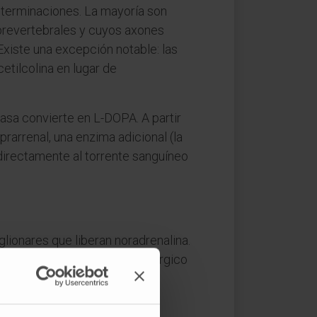
s terminaciones. La mayoría son
 prevertebrales y cuyos axones
 Existe una excepción notable: las
etilcolina en lugar de
lasa convierte en L-DOPA. A partir
prarrenal, una enzima adicional (la
 directamente al torrente sanguíneo
glionares que liberan noradrenalina.
o determinado (el tono adrenérgico
uier señal que active los