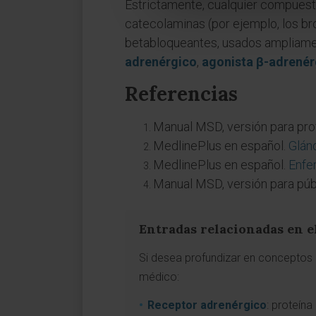
Estrictamente, cualquier compuesto
catecolaminas (por ejemplo, los br
betabloqueantes, usados ampliament
adrenérgico
,
agonista β-adrenér
Referencias
Manual MSD, versión para pro
MedlinePlus en español.
Glán
MedlinePlus en español.
Enfe
Manual MSD, versión para púb
Entradas relacionadas en e
Si desea profundizar en conceptos a
médico:
Receptor adrenérgico
: proteína