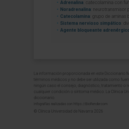
Adrenalina
: catecolamina con fu
Noradrenalina
: neurotransmisor 
Catecolamina
: grupo de aminas b
Sistema nervioso simpático
: d
Agente bloqueante adrenérgic
La información proporcionada en este Diccionario Mé
términos médicos y no debe ser utilizada como fuen
ningún caso el consejo, diagnóstico, tratamiento o 
cualquier condición o síntoma médico. La Clínica Uni
diccionario.
Infografías realizadas con https://BioRender.com
© Clínica Universidad de Navarra 2026