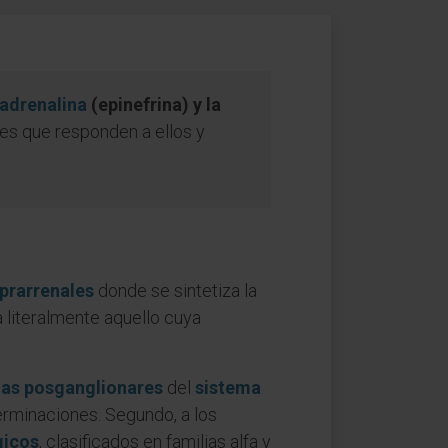
adrenalina
(epinefrina) y la
res que responden a ellos y
prarrenales
donde se sintetiza la
a literalmente aquello cuya
as posganglionares
del
sistema
erminaciones. Segundo, a los
gicos
, clasificados en familias alfa y