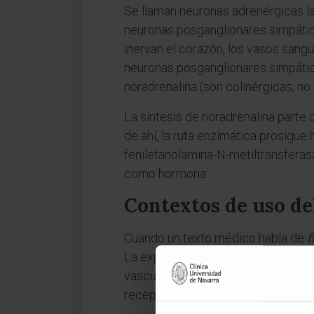
Se llaman neuronas adrenérgicas la
neuronas posganglionares simpátic
inervan el corazón, los vasos sanguí
neuronas posganglionares simpáticas
noradrenalina (son colinérgicas, no
La síntesis de noradrenalina parte 
de ahí, la ruta enzimática prosigue
feniletanolamina-N-metiltransferasa
como hormona.
Contextos de uso de
Cuando un texto médico habla de
f
La expresión
tono adrenérgico
desc
vascular, por ejemplo, regula la pre
receptores α o β, ya sea de origen 