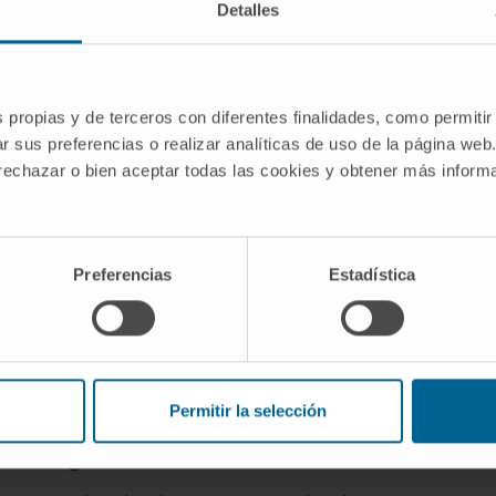
Detalles
co
, que califica lo relativo a la acetilcolina y al sistema ner
inada en el
sistema nervioso autónomo
, con efectos f
es
s propias y de terceros con diferentes finalidades, como permitir
r sus preferencias o realizar analíticas de uso de la página web
 rechazar o bien aceptar todas las cookies y obtener más infor
bra adrenérgico?
 riñón) y el sufijo griego -εργός (
-ergós
), que significa trabaj
a actividad depende de la adrenalina».
Preferencias
Estadística
co son sinónimos?
arte de la transmisión simpática posganglionar es adrenér
s textos. Hay excepciones: las fibras simpáticas que ine
nérgicas, de modo que
simpático
es un concepto más ampli
Permitir la selección
drenérgica?