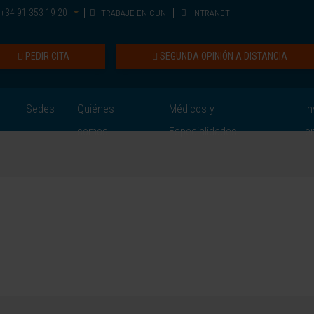
+34 91 353 19 20
TRABAJE EN CUN
INTRANET
PEDIR CITA
SEGUNDA OPINIÓN A DISTANCIA
Sedes
Quiénes
Médicos y
In
somos
Especialidades
e