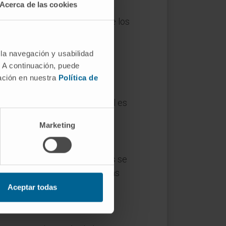
Acerca de las cookies
vioso
parasimpático
. Ambos
recuentemente opuestos sobre los
 la navegación y usabilidad
. A continuación, puede
mación en nuestra
Política de
o o actividad. Su sentido literal es
Marketing
gica, y por eso ambos términos se
rvan las glándulas sudoríparas
o.
Aceptar todas