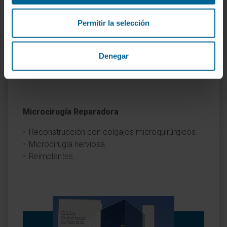
Blefaroplastia
Cirugía de la mama
Permitir la selección
Estética facial sin cirugía
Liposucción
Denegar
Otoplastia
Rinoplastia
Microcirugía Reparadora
Reconstrucción con colgajos microquirúrgicos.
Microcirugía nerviosa.
Reimplantes.