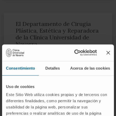
El Departamento de Cirugía
Plástica, Estética y Reparadora
de la Clínica Universidad de
Navarra
El Departamento de Cirugía Plástica,
Consentimiento
Detalles
Acerca de las cookies
Reparadora y Estética tiene una amplia
experiencia en cirugía plástica, tanto estética
como reparadora. Somos expertos en
Uso de cookies
microcirugía reparadora de los vasos
Este Sitio Web utiliza cookies propias y de terceros con
sanguíneos y de los nervios.
diferentes finalidades, como permitir la navegación y
usabilidad de la página web, personalizar sus
Disponemos de la última tecnología y de
preferencias o realizar analíticas de uso de la página