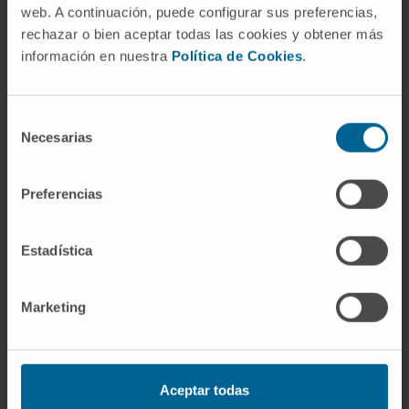
potentes microscopios que posibilitan
web. A continuación, puede configurar sus preferencias,
completos tratamientos con garantía de
rechazar o bien aceptar todas las cookies y obtener más
información en nuestra
Política de Cookies
.
calidad y total seguridad en cualquier tipo de
solución que necesite.
Selección
Cirugía Reconstructiva
Necesarias
de
Parálisis facial.
consentimiento
Reconstrucción mamaria.
Preferencias
Cabeza y cuello.
Anomalías vasculares.
Craneofacial.
Estadística
Quemaduras.
Reconstrucción auricular.
Marketing
Cirugía Estética
Aceptar todas
Abdominoplastia