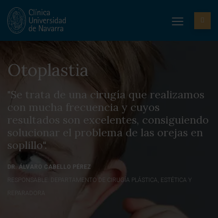
Otoplastia
"Se trata de una cirugía que realizamos
con mucha frecuencia y cuyos
resultados son excelentes, consiguiendo
solucionar el problema de las orejas en
soplillo".
DR. ÁLVARO CABELLO PÉREZ
RESPONSABLE. DEPARTAMENTO DE CIRUGÍA PLÁSTICA, ESTÉTICA Y
REPARADORA