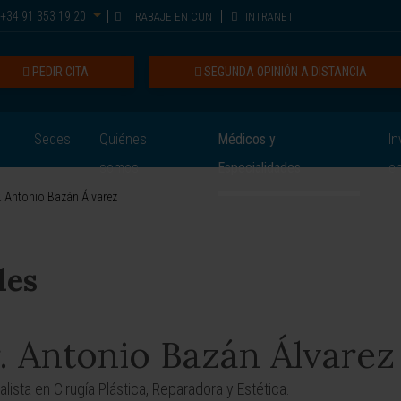
+34 91 353 19 20
TRABAJE EN CUN
INTRANET
PEDIR CITA
SEGUNDA OPINIÓN A DISTANCIA
Sedes
Quiénes
Médicos y
In
somos
Especialidades
e
. Antonio Bazán Álvarez
les
. Antonio Bazán Álvarez
alista en Cirugía Plástica, Reparadora y Estética.