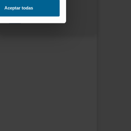
ORCID
Aceptar todas
RESEARCHID