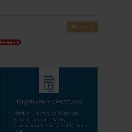
PIDA CITA
d de Navarra
Organismos científicos
Miembro Numerario de la Sociedad
Española de Cirugía Plástica,
Reparadora y Estética (SECPRE), desde