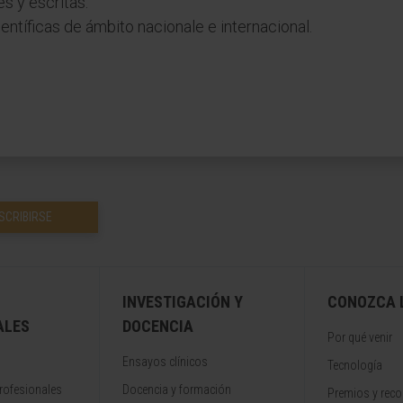
 y escritas.
entíficas de ámbito nacionale e internacional.
SCRIBIRSE
INVESTIGACIÓN Y
CONOZCA L
ALES
DOCENCIA
Por qué venir
Ensayos clínicos
Tecnología
rofesionales
Docencia y formación
Premios y rec