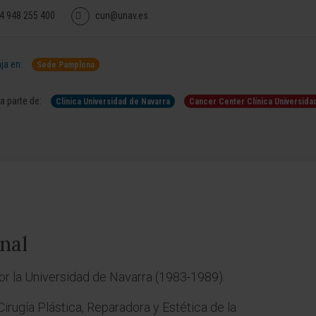
4 948 255 400
cun@unav.es
ja en:
Sede Pamplona
 parte de:
Clínica Universidad de Navarra
Cancer Center Clínica Universida
nal
or la Universidad de Navarra (1983-1989).
irugía Plástica, Reparadora y Estética de la