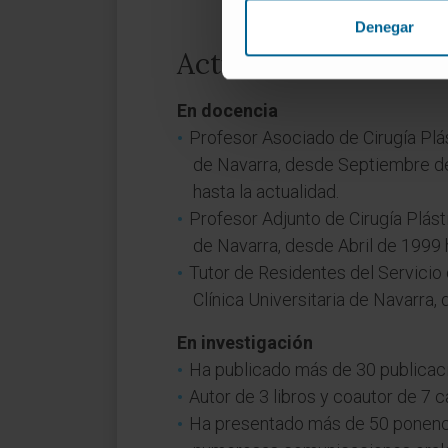
Denegar
Actividad
En docencia
Profesor Asociado de Cirugía Plás
de Navarra, desde Septiembre de 
hasta la actualidad.
Profesor Adjunto de Cirugía Plást
de Navarra, desde Abril de 1999 h
Tutor de Residentes del Servicio 
Clínica Universitaria de Navarra
En investigación
Ha publicado más de 30 publicacio
Autor de 3 libros y coautor de 7 ca
Ha presentado más de 50 ponenci