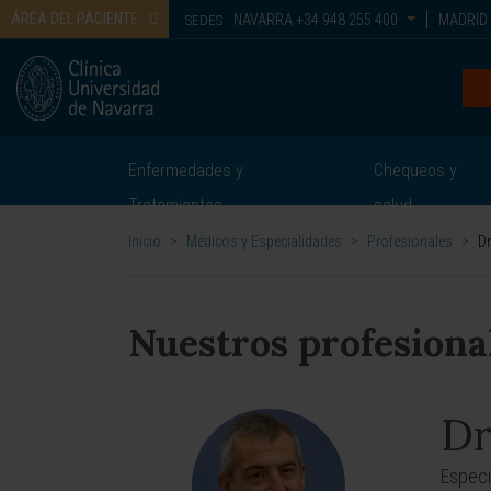
ÁREA DEL PACIENTE
NAVARRA
+34 948 255 400
MADRID
SEDES:
Enfermedades y
Chequeos y
Tratamientos
salud
Inicio
>
Médicos y Especialidades
>
Profesionales
>
Dr
Nuestros profesiona
Dr
Especi