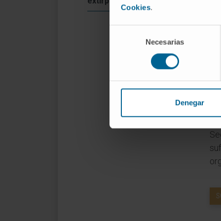
extirpación de amígdalas
La 
Cookies
.
si
Selección
Gen
Necesarias
de
may
consentimiento
el 
Dur
dol
Denegar
ana
Seg
suf
org
S