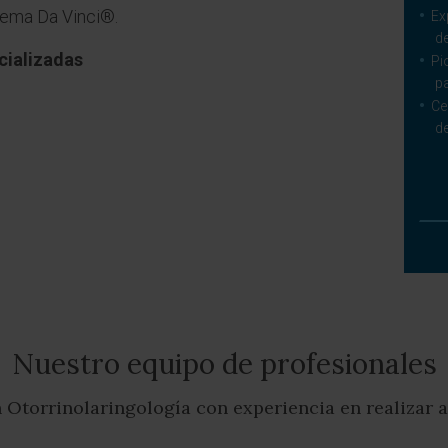
stema Da Vinci®.
Ex
d
cializadas
Pi
pa
Ce
de
Nuestro equipo de profesionales
n Otorrinolaringología con experiencia en realizar