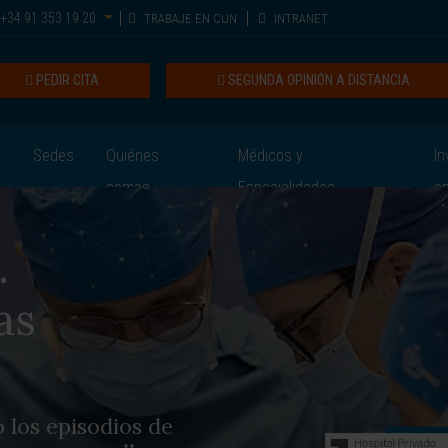
+34 91 353 19 20
TRABAJE EN CUN
INTRANET
PEDIR CITA
SEGUNDA OPINIÓN A DISTANCIA
Sedes
Quiénes
Médicos y
In
somos
Especialidades
e
.
as
 los episodios de