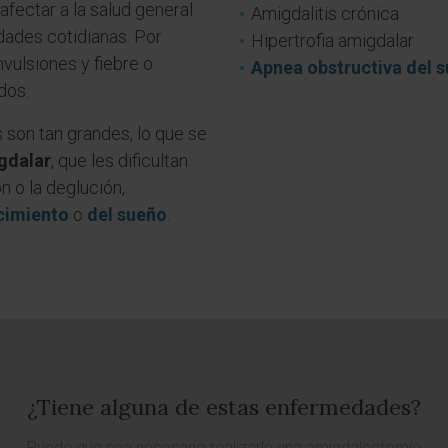
afectar a la salud general
Amigdalitis crónica
vidades cotidianas. Por
Hipertrofia amigdalar
vulsiones y fiebre o
Apnea obstructiva del 
dos.
 son tan grandes, lo que se
igdalar
, que les dificultan
n o la deglución,
ecimiento
o
del sueño
.
¿Tiene alguna de estas enfermedades?
Puede que sea necesario realizarle una amigdalectomía