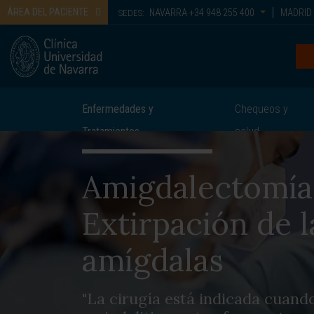
ÁREA DEL PACIENTE
NAVARRA
+34 948 255 400
MADRID
SEDES:
Enfermedades y
Chequeos y
Tratamientos
salud
Amigdalectomía
Extirpación de l
amígdalas
"La cirugía está indicada cuando