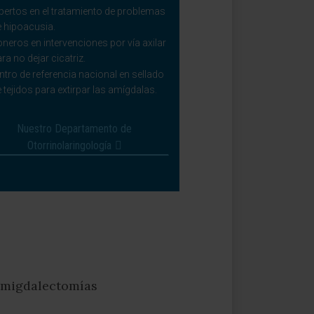
pertos en el tratamiento de problemas
e hipoacusia.
oneros en intervenciones por vía axilar
ra no dejar cicatriz.
ntro de referencia nacional en sellado
 tejidos para extirpar las amígdalas.
Nuestro Departamento de
Otorrinolaringología
 amigdalectomías