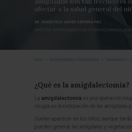
amigdalitis son tan frecuentes o
afectar a la salud general del niñ
DR. FRANCISCO JAVIER CERVERA PAZ
DIRECTOR. DEPARTAMENTO DE OTORRINOLARINGOLOGÍA
Inicio
>
Enfermedades y Tratamientos
>
Tratamientos
>
¿Qué es la amigdalectomía?
La
amigdalectomía
es una operación muy h
cirugía es la extirpación de las amígdalas pa
Suelen aparecer en los niños, aunque tamb
pueden generar las amígdalas y vegetacion