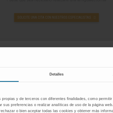
SOLICITE UNA CITA CON NUESTROS ESPECIALISTAS
¿Cómo se quitan las amígdalas?
Detalles
s propias y de terceros con diferentes finalidades, como permitir
ocedimiento de la operación de las amígdalas
r sus preferencias o realizar analíticas de uso de la página web
 rechazar o bien aceptar todas las cookies y obtener más infor