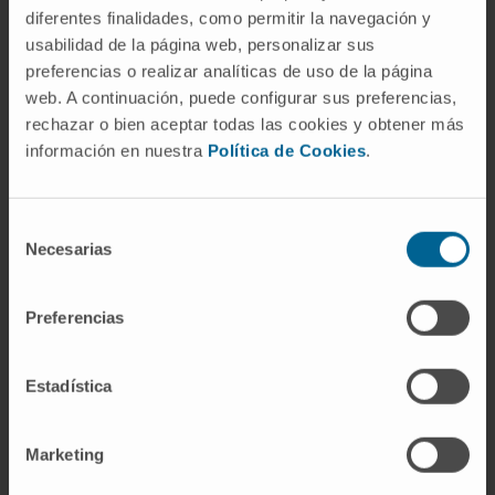
sobre su propia bicicleta para obtener datos
diferentes finalidades, como permitir la navegación y
más precisos.
usabilidad de la página web, personalizar sus
preferencias o realizar analíticas de uso de la página
Durante la prueba, el equipo médico controla
web. A continuación, puede configurar sus preferencias,
de manera continua el ECG, la frecuencia
rechazar o bien aceptar todas las cookies y obtener más
cardíaca, la presión arterial y posibles
información en nuestra
Política de Cookies
.
síntomas como dolor torácico o mareo. En
modalidades avanzadas, como la
Selección
ergoespirometría, también se analiza la
Necesarias
de
respiración mediante una mascarilla, lo que
consentimiento
permite medir el consumo de oxígeno. La
Preferencias
prueba se interrumpe al alcanzar la fatiga
máxima, la frecuencia cardíaca objetivo o si
Estadística
surgen signos que aconsejen detenerla.
Marketing
SOLICITE MÁS INFORMACIÓN SOBRE ESTA PRUEBA