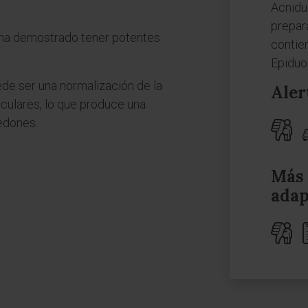
Acnidu
prepar
e ha demostrado tener potentes
contie
Epiduo
de ser una normalización de la
Aler
liculares, lo que produce una
edones.
Más 
adap