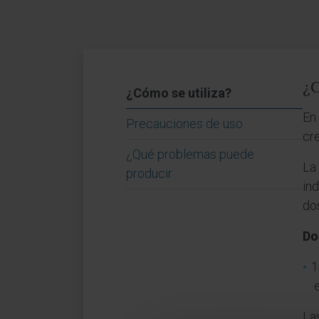
¿C
¿Cómo se utiliza?
En
Precauciones de uso
cr
¿Qué problemas puede
La
producir
in
dos
Do
1
e
La