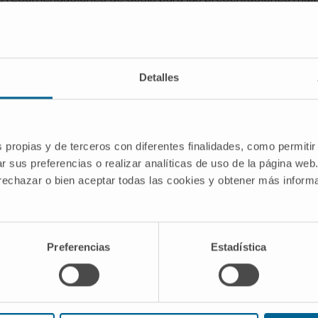
nción del resto de componentes del preparado.
se utilizan cosméticos, éstos no deberán ser grasos ni rese
ve la zona afectada con agua. Aplique mediante un suave m
Detalles
bre las lesiones. Es aconsejable lavarse las manos despué
 tratamiento variará según la severidad del acné.
s propias y de terceros con diferentes finalidades, como permitir
r sus preferencias o realizar analíticas de uso de la página web
 rechazar o bien aceptar todas las cookies y obtener más infor
Preferencias
Estadística
Nuestro equipo de profesionales