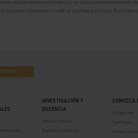
ne fines exclusivamente informativos y no sustituye el asesoramient
ciar cualquier tratamiento o modificar una terapia en curso. El uso de l
SCRIBIRSE
INVESTIGACIÓN Y
CONOZCA L
ALES
DOCENCIA
Por qué venir
Ensayos clínicos
Tecnología
rofesionales
Docencia y formación
Premios y rec