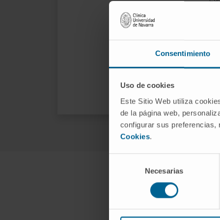
fu
Si 
La
Consentimiento
so
del
Uso de cookies
Este Sitio Web utiliza cookie
de la página web, personaliza
configurar sus preferencias,
Cookies
.
Selección
Necesarias
de
consentimiento