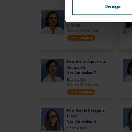
Denegar
Dra. Ana Ortega Eslava
Ver Curriculum
Directora
Servicio de Farmacia
Sede Pamplona
Dra. Irene Aquerreta
González
Ver Curriculum
Especialista
Servicio de Farmacia
Sede Pamplona
Dra. Estela Blazquiz
Ibero
Ver Curriculum
Especialista