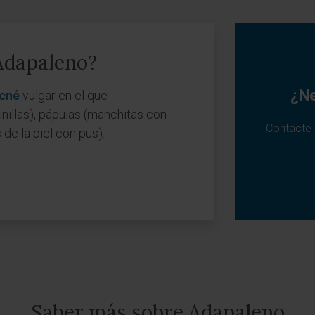
 Adapaleno?
¿Ne
cné
vulgar en el que
illas), pápulas (manchitas con
Contacte 
 de la piel con pus).
Saber más sobre Adapaleno