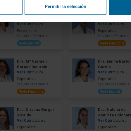
Permitir la selección
Dra. Mª Ángeles
Dr. Xabier Abasol
García del Barrio
Tamayo
Ver Curriculum
Ver Curriculum
Responsable
Especialista
Servicio de Farmacia
Servicio de Farmacia
Sede Madrid
Sede Pamplona
Dra. Mª Carmen
Dra. Emma Barto
Barace Indurain
García
Ver Curriculum
Ver Curriculum
Especialista
Especialista
Servicio de Farmacia
Servicio de Farmacia
Sede Pamplona
Sede Madrid
Dra. Cristina Burgui
Dra. Natalia de
Alcaide
Amuriza Chichar
Ver Curriculum
Ver Curriculum
Especialista
Especialista