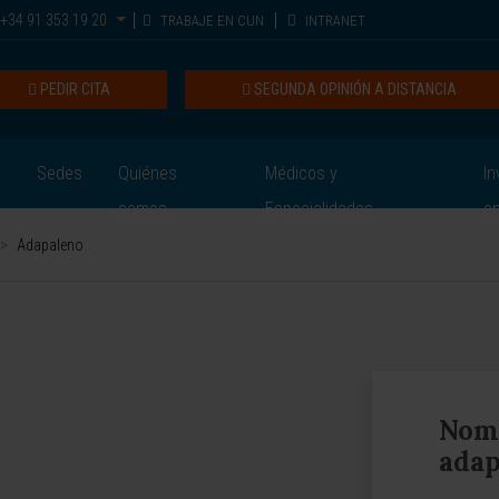
+34 91 353 19 20
TRABAJE EN CUN
INTRANET
PEDIR CITA
SEGUNDA OPINIÓN A DISTANCIA
Sedes
Quiénes
Médicos y
In
somos
Especialidades
e
>
Adapaleno
Nomb
adap