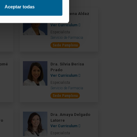
Aceptar todas
o
Dra. Azucena Aldaz
Pastor
Ver Curriculum
Especialista
Servicio de Farmacia
Sede Pamplona
lomé
Dra. Silvia Berisa
Prado
Ver Curriculum
Especialista
Servicio de Farmacia
Sede Pamplona
Dra. Amaya Delgado
ro
Latorre
Ver Curriculum
Especialista