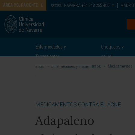
ÁREA DEL PACIENTE
NAVARRA
+34 948 255 400
MADRID
SEDES:
Enfermedades y
Chequeos y
Tratamientos
salud
Inicio
>
Enfermedades y Tratamientos
>
Medicamentos
MEDICAMENTOS CONTRA EL ACNÉ
Adapaleno