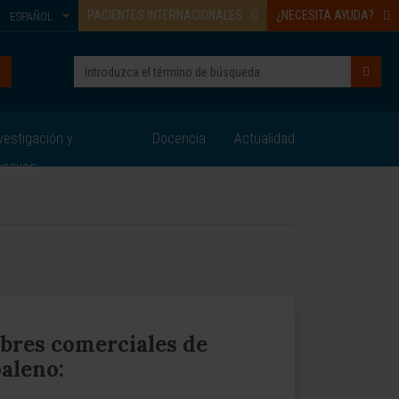
PACIENTES INTERNACIONALES
¿NECESITA AYUDA?
ESPAÑOL
vestigación y
Docencia
Actualidad
nsayos
res comerciales de
aleno: