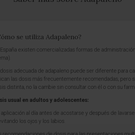
ómo se utiliza Adapaleno?
 España existen comercializadas formas de administración
ema).
 dosis adecuada de adapaleno puede ser diferente para ca
dican las dosis más frecuentemente recomendadas, pero si
is distinta, no la cambie sin consultar con él o con su far
sis usual en adultos y adolescentes:
 aplicación al día antes de acostarse y después de lavarse. 
vitando los ojos y los labios.
s recomendaciones de dosis para las presentaciones mul